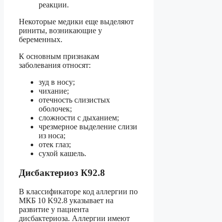
реакции.
Некоторые медики еще выделяют
риниты, возникающие у
беременных.
К основным признакам
заболевания относят:
зуд в носу;
чихание;
отечность слизистых
оболочек;
сложности с дыханием;
чрезмерное выделение слизи
из носа;
отек глаз;
сухой кашель.
Дисбактериоз К92.8
В классификаторе код аллергии по
МКБ 10 K92.8 указывает на
развитие у пациента
дисбактериоза. Аллергии имеют