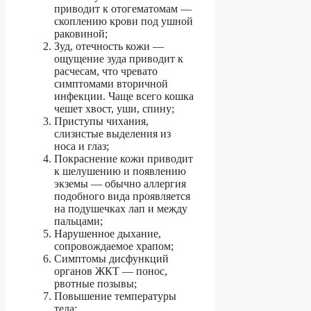
приводит к отогематомам —
скоплению крови под ушной
раковиной;
Зуд, отечность кожи —
ощущение зуда приводит к
расчесам, что чревато
симптомами вторичной
инфекции. Чаще всего кошка
чешет хвост, уши, спину;
Приступы чихания,
слизистые выделения из
носа и глаз;
Покраснение кожи приводит
к шелушению и появлению
экземы — обычно аллергия
подобного вида проявляется
на подушечках лап и между
пальцами;
Нарушенное дыхание,
сопровождаемое храпом;
Симптомы дисфункций
органов ЖКТ — понос,
рвотные позывы;
Повышение температуры
тела;