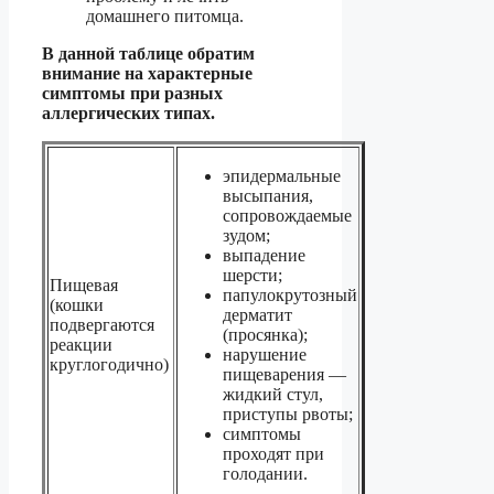
домашнего питомца.
В данной таблице обратим
внимание на характерные
симптомы при разных
аллергических типах.
эпидермальные
высыпания,
сопровождаемые
зудом;
выпадение
шерсти;
Пищевая
папулокрутозный
(кошки
дерматит
подвергаются
(просянка);
реакции
нарушение
круглогодично)
пищеварения —
жидкий стул,
приступы рвоты;
симптомы
проходят при
голодании.