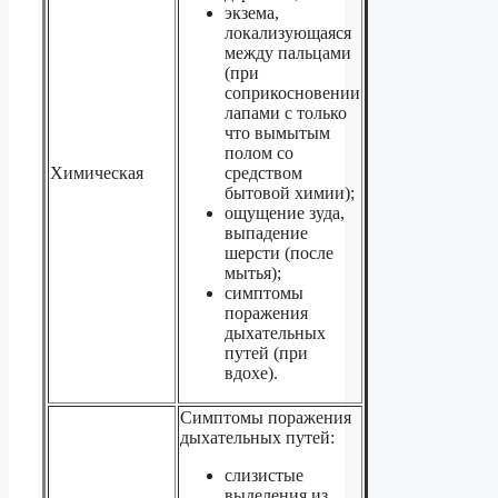
экзема,
локализующаяся
между пальцами
(при
соприкосновении
лапами с только
что вымытым
полом со
Химическая
средством
бытовой химии);
ощущение зуда,
выпадение
шерсти (после
мытья);
симптомы
поражения
дыхательных
путей (при
вдохе).
Симптомы поражения
дыхательных путей:
слизистые
выделения из