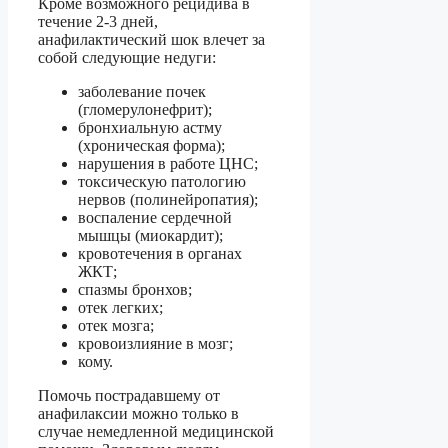
Кроме возможного рецидива в
течение 2-3 дней,
анафилактический шок влечет за
собой следующие недуги:
заболевание почек
(гломерулонефрит);
бронхиальную астму
(хроническая форма);
нарушения в работе ЦНС;
токсическую патологию
нервов (полинейропатия);
воспаление сердечной
мышцы (миокардит);
кровотечения в органах
ЖКТ;
спазмы бронхов;
отек легких;
отек мозга;
кровоизлияние в мозг;
кому.
Помочь пострадавшему от
анафилаксии можно только в
случае немедленной медицинской