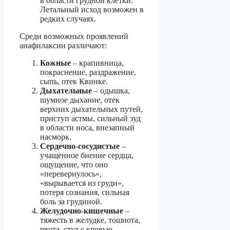
в области грудной клетки.
Летальный исход возможен в
редких случаях.
Среди возможных проявлений
анафилаксии различают:
Кожные
– крапивница,
покраснение, раздражение,
сыпь, отек Квинке.
Дыхательные
– одышка,
шумное дыхание, отек
верхних дыхательных путей,
приступ астмы, сильный зуд
в области носа, внезапный
насморк.
Сердечно-сосудистые
–
учащенное биение сердца,
ощущение, что оно
«перевернулось»,
«вырывается из груди»,
потеря сознания, сильная
боль за грудиной.
Желудочно-кишечные
–
тяжесть в желудке, тошнота,
рвота, стул с кровью,