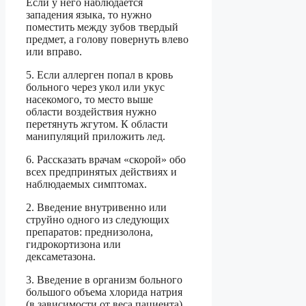
Если у него наблюдается
западения языка, то нужно
поместить между зубов твердый
предмет, а голову повернуть влево
или вправо.
5. Если аллерген попал в кровь
больного через укол или укус
насекомого, то место выше
области воздействия нужно
перетянуть жгутом. К области
манипуляций приложить лед.
6. Рассказать врачам «скорой» обо
всех предпринятых действиях и
наблюдаемых симптомах.
2. Введение внутривенно или
струйно одного из следующих
препаратов: преднизолона,
гидрокортизона или
дексаметазона.
3. Введение в организм больного
большого объема хлорида натрия
(в зависимости от веса пациента).