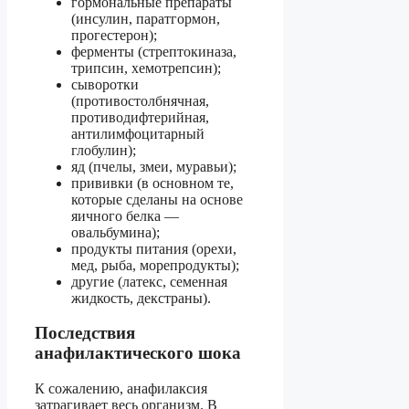
гормональные препараты
(инсулин, паратгормон,
прогестерон);
ферменты (стрептокиназа,
трипсин, хемотрепсин);
сыворотки
(противостолбнячная,
противодифтерийная,
антилимфоцитарный
глобулин);
яд (пчелы, змеи, муравьи);
прививки (в основном те,
которые сделаны на основе
яичного белка —
овальбумина);
продукты питания (орехи,
мед, рыба, морепродукты);
другие (латекс, семенная
жидкость, декстраны).
Последствия
анафилактического шока
К сожалению, анафилаксия
затрагивает весь организм. В