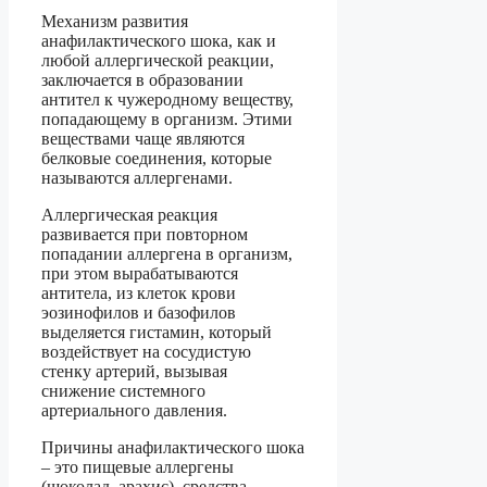
Механизм развития
анафилактического шока, как и
любой аллергической реакции,
заключается в образовании
антител к чужеродному веществу,
попадающему в организм. Этими
веществами чаще являются
белковые соединения, которые
называются аллергенами.
Аллергическая реакция
развивается при повторном
попадании аллергена в организм,
при этом вырабатываются
антитела, из клеток крови
эозинофилов и базофилов
выделяется гистамин, который
воздействует на сосудистую
стенку артерий, вызывая
снижение системного
артериального давления.
Причины анафилактического шока
– это пищевые аллергены
(шоколад, арахис), средства