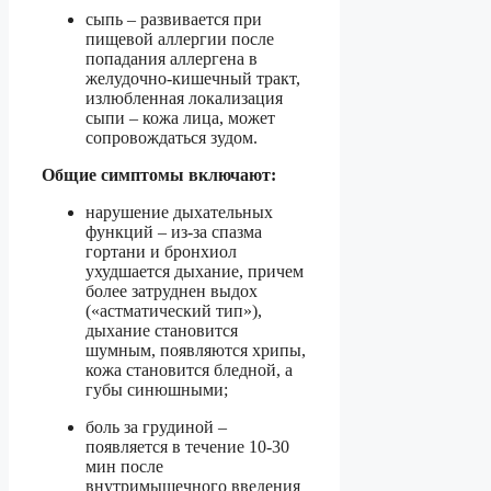
сыпь – развивается при
пищевой аллергии после
попадания аллергена в
желудочно-кишечный тракт,
излюбленная локализация
сыпи – кожа лица, может
сопровождаться зудом.
Общие симптомы включают:
нарушение дыхательных
функций – из-за спазма
гортани и бронхиол
ухудшается дыхание, причем
более затруднен выдох
(«астматический тип»),
дыхание становится
шумным, появляются хрипы,
кожа становится бледной, а
губы синюшными;
боль за грудиной –
появляется в течение 10-30
мин после
внутримышечного введения