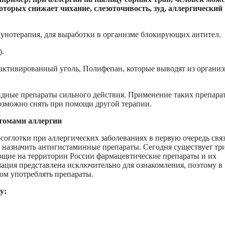
торых снижает чихание, слезоточивость, зуд, аллергический
унотерапия, для выработки в организме блокирующих антител.
).
ктивированный уголь, Полифепан, которые выводят из организ
идные препараты сильного действия. Применение таких препара
 возможно снять при помощи другой терапии.
птомами аллергии
соглотки при аллергических заболеваниях в первую очередь свя
 назначить антигистаминные препараты. Сегодня существует тр
ющие на территории России фармацевтические препараты и их
ция представлена исключительно для ознакомления, поэтому в
том употреблять препараты.
у: