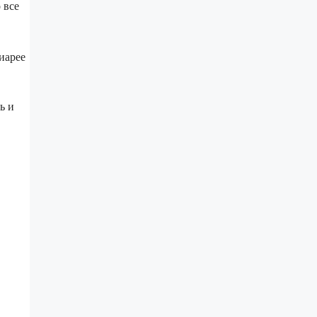
 все
иарее
ь и