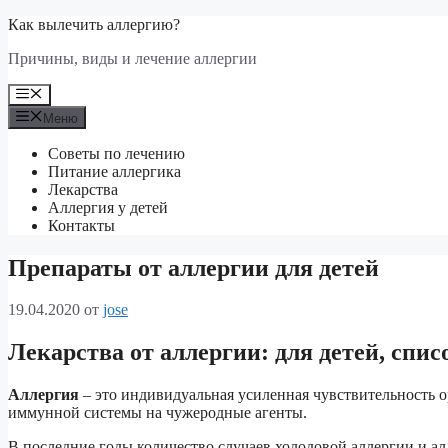
Перейти
Как вылечить аллергию?
к
Причины, виды и лечение аллергии
содержимому
Меню
Меню
Советы по лечению
Питание аллергика
Лекарства
Аллергия у детей
Контакты
Препараты от аллергии для детей
19.04.2020
от
jose
Лекарства от аллергии: для детей, спис
Аллергия
– это индивидуальная усиленная чувствительность 
иммунной системы на чужеродные агенты.
В последние годы количество случаев холодовой аллергии и ал