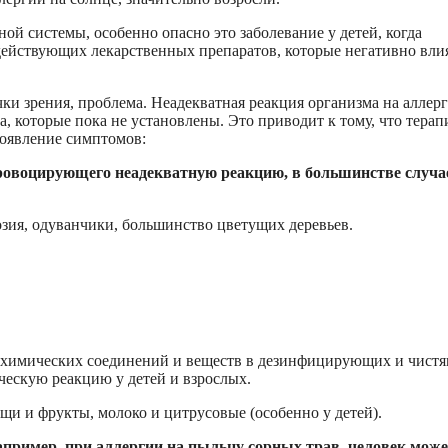
й системы, особенно опасно это заболевание у детей, когда
действующих лекарственных препаратов, которые негативно вли
чки зрения, проблема. Неадекватная реакция организма на аллер
 которые пока не установлены. Это приводит к тому, что терап
роявление симптомов:
провоцирующего неадекватную реакцию, в большинстве случа
озия, одуванчики, большинство цветущих деревьев.
е химических соединений и веществ в дезинфицирующих и чист
ческую реакцию у детей и взрослых.
щи и фрукты, молоко и цитрусовые (особенно у детей).
например, при аллергии на пыльцу сорных трав, человек мож