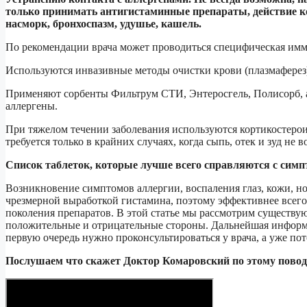
только принимать антигистаминные препараты, действие ко
насморк, бронхоспазм, удушье, кашель.
По рекомендации врача может проводиться специфическая имм
Используются инвазивные методы очистки крови (плазмаферез
Применяют сорбенты Фильтрум СТИ, Энтеросгель, Полисорб, а
аллергены.
При тяжелом течении заболевания используются кортикостеро
требуется только в крайних случаях, когда сыпь, отек и зуд не
Список таблеток, которые лучше всего справляются с сим
Возникновение симптомов аллергии, воспаления глаз, кожи, но
чрезмерной выработкой гистамина, поэтому эффективнее всего
поколения препаратов. В этой статье мы рассмотрим существу
положительные и отрицательные стороны. Дальнейшая информа
первую очередь нужно проконсультироваться у врача, а уже по
Послушаем что скажет Доктор Комаровский по этому повод