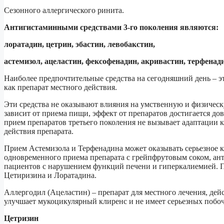
Сезонного аллергического ринита.
Антигистаминными средствами 3-го поколения являются:
лоратадин, цетрин, эбастин, левобакстин,
астемизол, ацеластин, фексофенадин, акривастин, терфенад
Наиболее предпочтительные средства на сегодняшний день – э
как препарат местного действия.
Эти средства не оказывают влияния на умственную и физическ
зависит от приема пищи, эффект от препаратов достигается д
прием препаратов третьего поколения не вызывает адаптации к
действия препарата.
Прием Астемизола и Терфенадина может оказывать серьезное ка
одновременного приема препарата с грейпфрутовым соком, ан
пациентов с нарушением функций печени и гиперкалиемией. 
Цетиризина и Лоратадина.
Аллергодил (Ацеластин) – препарат для местного лечения, дей
улучшает мукоцикулярный клиренс и не имеет серьезных побо
Цетризин