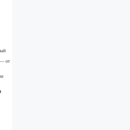
ный
 — от
ии
м