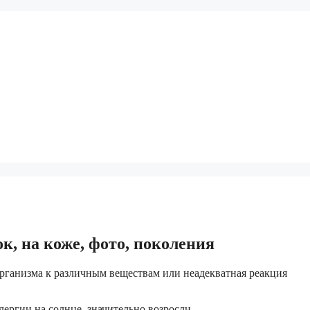
ок, на коже, фото, поколения
организма к различным веществам или неадекватная реакция
лергии на солнце, значительно возросли.