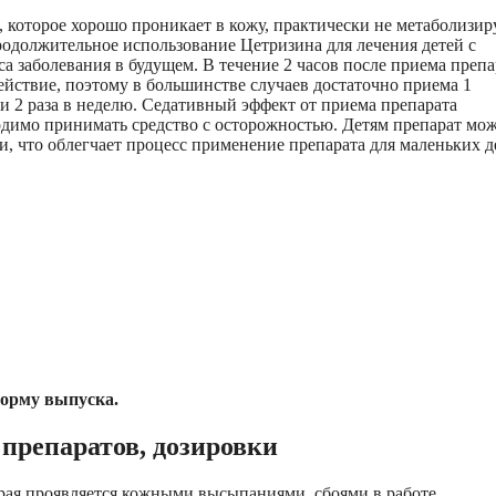
 которое хорошо проникает в кожу, практически не метаболизир
одолжительное использование Цетризина для лечения детей с
 заболевания в будущем. В течение 2 часов после приема препа
ействие, поэтому в большинстве случаев достаточно приема 1
я и 2 раза в неделю. Седативный эффект от приема препарата
димо принимать средство с осторожностью. Детям препарат мо
ии, что облегчает процесс применение препарата для маленьких д
форму выпуска.
 препаратов, дозировки
орая проявляется кожными высыпаниями, сбоями в работе