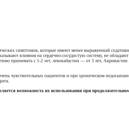
гических симптомов, которые имеют менее выраженный седатив
оказывают влияния на сердечно-сосудистую систему, не обладают
имо принимать с 1-2 лет, левокабастин — от 3 лет, Акривастин
 очень чувствительных пациентов и при хроническом недосыпан
рата.
вляется возможность их использования при продолжительно