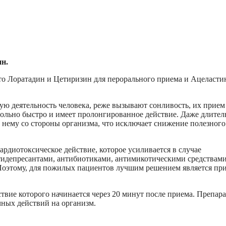
ин.
то Лоратадин и Цетиризин для перорального приема и Ацеласти
ую деятельность человека, реже вызывают сонливость, их прием
овольно быстро и имеет пролонгированное действие. Даже длите
 нему со стороны организма, что исключает снижение полезного
рдиотоксическое действие, которое усиливается в случае
тидепресантами, антибиотиками, антимикотическими средствами
Поэтому, для пожилых пациентов лучшим решением является пр
ствие которого начинается через 20 минут после приема. Препара
чных действий на организм.