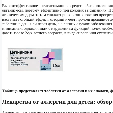
Высокоэффективное антигистаминное средство 3-го поколения,
организмом, поэтому, эффективно при кожных высыпаниях. Пр
атопическим дерматитом снижает риск возникновения прогресса
наступает стойкий эффект, который имеет пролонгированное д
таблетки в день или через день, а в легких случаях заболевани
минимален, однако лицам с нарушением функций почек необхо
давать после 2-ух летнего возраста, в виде сиропа или суспенз
Таблица представляет таблетки от аллергии и их аналоги, 
Лекарства от аллергии для детей: обзор
Аллергия – это реакция организма на чужеродные агенты, кот