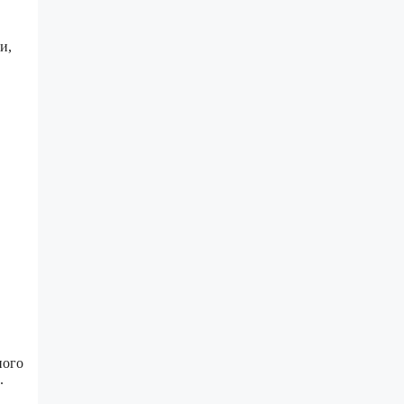
и,
ного
.