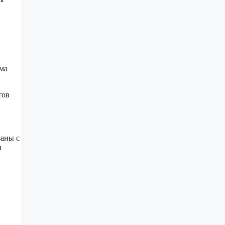
ма
тов
заны с
и