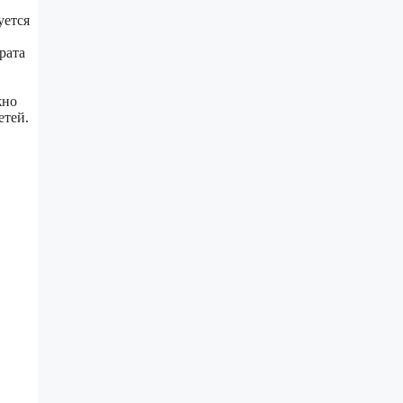
уется
рата
жно
етей.