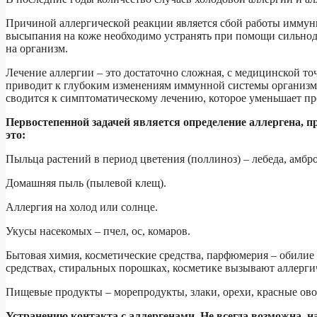
Причиной аллергической реакции является сбой работы иммунно
высыпания на коже необходимо устранять при помощи сильно
на организм.
Лечение аллергии – это достаточно сложная, с медицинской то
приводит к глубоким изменениям иммунной системы организма,
сводится к симптоматическому лечению, которое уменьшает п
Первостепенной задачей является определение аллергена, 
это:
Пыльца растений в период цветения (поллиноз) – лебеда, амбр
Домашняя пыль (пылевой клещ).
Аллергия на холод или солнце.
Укусы насекомых – пчел, ос, комаров.
Бытовая химия, косметические средства, парфюмерия – обили
средствах, стиральных порошках, косметике вызывают аллерги
Пищевые продукты – морепродукты, злаки, орехи, красные ово
Устранению контакта с аллергенами. Не всегда возможна, 