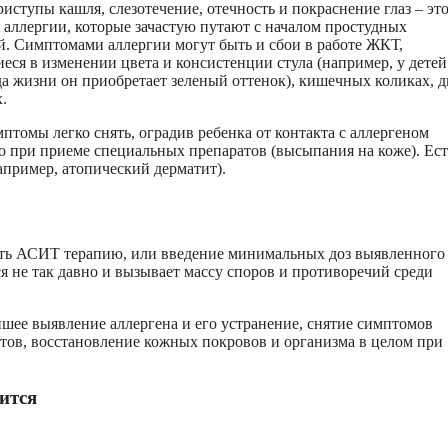
иступы кашля, слезотечение, отечность и покраснение глаз – это
 аллергии, которые зачастую путают с началом простудных
й. Симптомами аллергии могут быть и сбои в работе ЖКТ,
ся в изменении цвета и консистенции стула (например, у детей
да жизни он приобретает зеленый оттенок), кишечных коликах, д
.
птомы легко снять, оградив ребенка от контакта с аллергеном
о при приеме специальных препаратов (высыпания на коже). Ест
апример, атопический дерматит).
ать АСИТ терапию, или введение минимальных доз выявленного
я не так давно и вызывает массу споров и противоречий среди
йшее выявление аллергена и его устранение, снятие симптомов
ов, восстановление кожных покровов и организма в целом при
ится