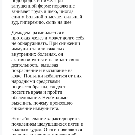
подбородок и ниже. При
запущенной форме поражение
занимает грудь и шею, иногда
спину. Больной отмечает сильный
зуд, гиперемию, сыпь на шее.
Демодекс размножается в
протоках желез и может долго себя
не обнаруживать. При снижении
иммунитета или тяжелых
внутренних болезнях, он
активизируется и начинает свою
деятельность, вызывая
покраснение и высыпание на
коже. Попытки избавиться от них
народными средствами
нецелесообразны, следует
посетить врача и пройти
обследование. Необходимо
выяснить, почему произошло
снижение иммунитета.
Это заболевание характеризуется
появлением шелушащихся пятен и
кожным зудом. Очаги появляются
на лице, туловище, внутренней