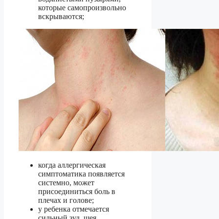
которые самопроизвольно
вскрываются;
когда аллергическая
симптоматика появляется
системно, может
присоединиться боль в
плечах и голове;
у ребенка отмечается
сильный зуд, шея