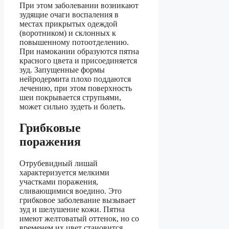
При этом заболевании возникают
зудящие очаги воспаления в
местах прикрытых одеждой
(воротником) и склонных к
повышенному потоотделению.
При намокании образуются пятна
красного цвета и присоединяется
зуд. Запущенные формы
нейродермита плохо поддаются
лечению, при этом поверхность
шеи покрывается струпьями,
может сильно зудеть и болеть.
Грибковые
поражения
Отрубевидный лишай
характеризуется мелкими
участками поражения,
сливающимися воедино. Это
грибковое заболевание вызывает
зуд и шелушение кожи. Пятна
имеют желтоватый оттенок, но со
временем их цвет становится