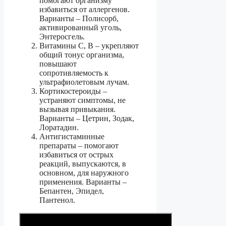
помогают организму
избавиться от аллергенов.
Варианты – Полисорб,
активированный уголь,
Энтеросгель.
Витамины С, В – укрепляют
общий тонус организма,
повышают
сопротивляемость к
ультрафиолетовым лучам.
Кортикостероиды –
устраняют симптомы, не
вызывая привыкания.
Варианты – Цетрин, Зодак,
Лоратадин.
Антигистаминные
препараты – помогают
избавиться от острых
реакций, выпускаются, в
основном, для наружного
применения. Варианты –
Бепантен, Эпидел,
Пантенол.