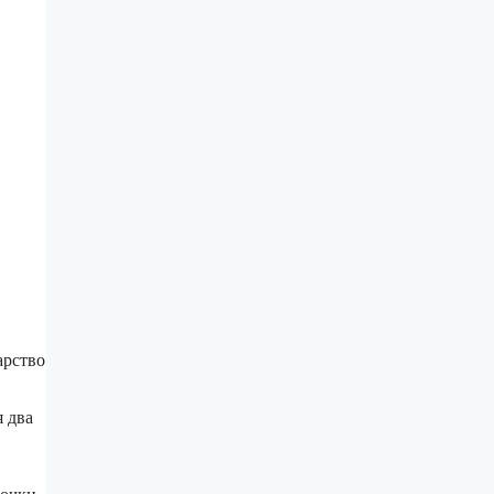
арство
 два