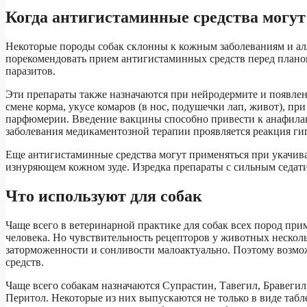
Когда антигистаминные средства могут
Некоторые породы собак склонны к кожным заболеваниям и ал
порекомендовать прием антигистаминных средств перед план
паразитов.
Эти препараты также назначаются при нейродермите и появле
смене корма, укусе комаров (в нос, подушечки лап, живот), п
парфюмерии. Введение вакцины способно привести к анафилакс
заболевания медикаментозной терапии проявляется реакция ги
Еще антигистаминные средства могут применяться при укачива
изнуряющем кожном зуде. Изредка препараты с сильным седат
Что используют для собак
Чаще всего в ветеринарной практике для собак всех пород при
человека. Но чувствительность рецепторов у животных нескол
заторможенности и сонливости малоактуально. Поэтому воз
средств.
Чаще всего собакам назначаются Супрастин, Тавегил, Бравегил
Перитол. Некоторые из них выпускаются не только в виде та