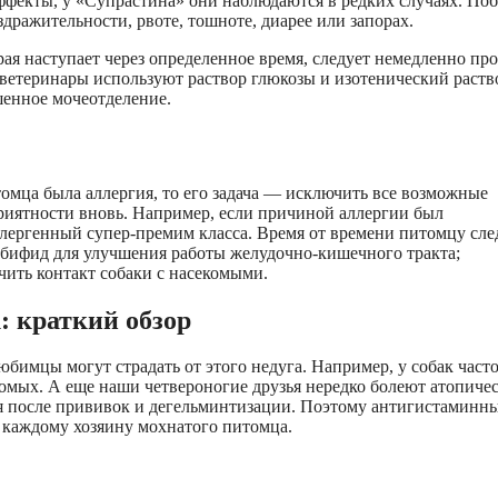
ффекты, у «Супрастина» они наблюдаются в редких случаях. По
дражительности, рвоте, тошноте, диарее или запорах.
ая наступает через определенное время, следует немедленно пр
 ветеринары используют раствор глюкозы и изотенический раств
шенное мочеотделение.
томца была аллергия, то его задача — исключить все возможные
приятности вновь. Например, если причиной аллергии был
ллергенный супер-премим класса. Время от времени питомцу сле
обифид для улучшения работы желудочно-кишечного тракта;
чить контакт собаки с насекомыми.
: краткий обзор
бимцы могут страдать от этого недуга. Например, у собак част
комых. А еще наши четвероногие друзья нередко болеют атопиче
 после прививок и дегельминтизации. Поэтому антигистаминн
е каждому хозяину мохнатого питомца.