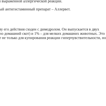
и выраженной аллергической реакции.
ный антигистаминный препарат – Аллервет.
у его действия сходен с димедролом. Он выпускается в двух
но домашний скот) и 1% – для мелких домашних животных. Это
 не только для купирования реакции гиперчувствительности, но