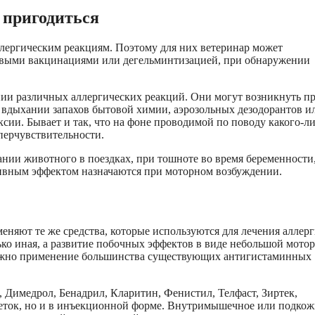
 пригодиться
лергическим реакциям. Поэтому для них ветеринар может
овыми вакцинациями или дегельминтизацией, при обнаружении
нии различных аллергических реакций. Они могут возникнуть п
ри вдыхании запахов бытовой химии, аэрозольных дезодорантов и
ии. Бывает и так, что на фоне проводимой по поводу какого-л
перчувствительности.
нии животного в поездках, при тошноте во время беременности
ивным эффектом назначаются при моторном возбуждении.
меняют те же средства, которые используются для лечения аллерг
ько иная, а развитие побочных эффектов в виде небольшой мото
можно применение большинства существующих антигистаминных
, Димедрол, Бенадрил, Кларитин, Фенистил, Телфаст, Зиртек,
блеток, но и в инъекционной форме. Внутримышечное или подко