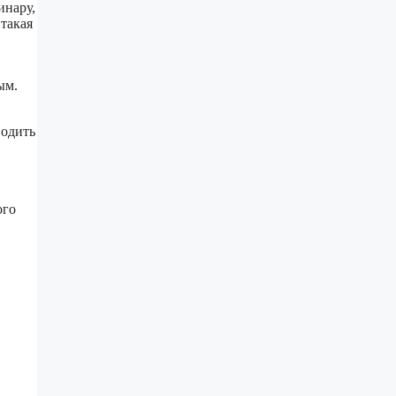
инару,
такая
ым.
водить
ого