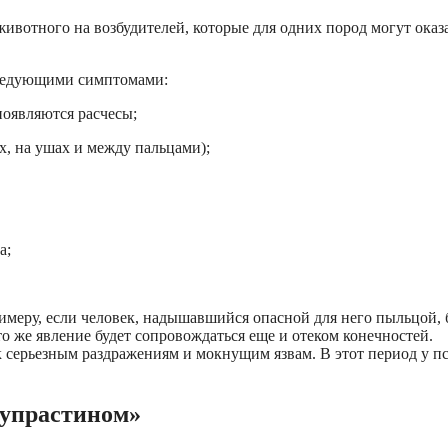
ивотного на возбудителей, которые для одних пород могут оказ
следующими симптомами:
появляются расчесы;
, на ушах и между пальцами);
а;
римеру, если человек, надышавшийся опасной для него пыльцой, 
то же явление будет сопровождаться еще и отеком конечностей.
 серьезным раздражениям и мокнущим язвам. В этот период у п
Супрастином»