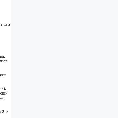
 этого
ва,
мцев,
рого
ии),
мощи
же,
а 2–3