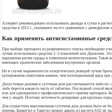
Аллервет рекомендовано использовать дважды в сутки в расчет
средства в 2012 г., указывают на его сравнимую с димедролом 
Как применять антигистаминные средс
При выборе препарата из разрешенного списка необходимо учи
лучше использовать средства 2–3 поколений или Диазолин. Эт
нарушения ритма сердца и изменения мочеиспускания. Такая 
имеющих хронические заболевания внутренних органов.
Но в случае выраженности аллергических реакций лучше брать
купирования симптомов важнее, чем потенциальный вред при 
Допустимые разовая и суточная доза рассчитываются либо по «д
либо берется какая-то часть от таблетки. Последний способ я
или для однократного профилактического приема препарата. Б
чем у людей. Поэтому неточность дозировки для крупных пор
Для супрастина максимальная суточная доза должна быть не боле
приема. Бравегил и Тавегил можно давать из расчета 0,02 мг н