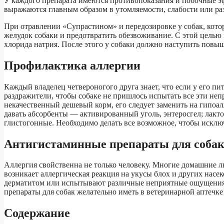
У каждого препарата имеются противопоказания и побочные э
выражаются главным образом в утомляемости, слабости или раз
При отравлении «Супрастином» и передозировке у собак, котор
желудок собаки и предотвратить обезвоживание. С этой целью
хлорида натрия. После этого у собаки должно наступить повы
Профилактика аллергии
Каждый владелец четвероногого друга знает, что если у его пи
раздражители, чтобы собаке не пришлось испытать все эти не
некачественный дешевый корм, его следует заменить на гипоа
давать абсорбенты — активированный уголь, энтеросгел; лакт
глистогонные. Необходимо делать все возможное, чтобы исклю
Антигистаминные препараты для собак
Аллергия свойственна не только человеку. Многие домашние лю
возникает аллергическая реакция на укусы блох и других насе
дерматитом или испытывают различные неприятные ощущения
препараты для собак желательно иметь в ветеринарной аптечк
Содержание