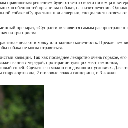
ым правильным решением будет отвезти своего питомца к ветер
ьных особенностей организма собаки, назначит лечение. Однако 
ольной собаке «Супрастин» при аллергии, специалисты отвечают
аминный препарат, «Супрастин» является самым распространенн
ная на три приема.
растина» делают в холку или заднюю конечность. Прежде чем в
обы собака не могла отравиться.
истый кальций. Так как последнее лекарство очень горькое, его
может ванна с чередой, протирание зудящих мест тампоном,
новый спрей. Сделать его можно и в домашних условиях. Для эт
ы гидрокортизона, 2 столовые ложки глицерина, и 3 ложки