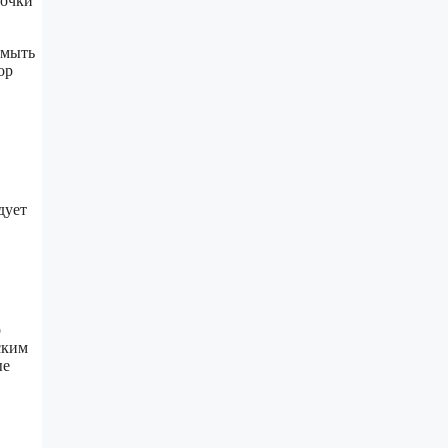
бочки
омыть
ор
дует
о
ским
ые