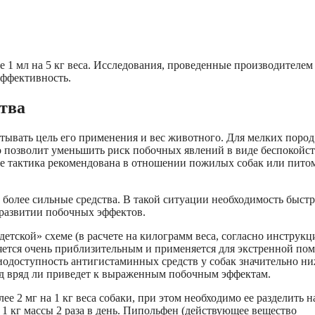
е 1 мл на 5 кг веса. Исследования, проведенные производителем
эффективность.
тва
тывать цель его применения и вес животного. Для мелких пород
о позволит уменьшить риск побочных явлений в виде беспокойст
же тактика рекомендована в отношении пожилых собак или пито
 более сильные средства. В такой ситуации необходимость быст
развитии побочных эффектов.
етской» схеме (в расчете на килограмм веса, согласно инструкц
вляется очень приблизительным и применяется для экстренной по
иодоступность антигистаминных средств у собак значительно ни
од вряд ли приведет к выраженным побочным эффектам.
е 2 мг на 1 кг веса собаки, при этом необходимо ее разделить н
а 1 кг массы 2 раза в день. Пипольфен (действующее вещество