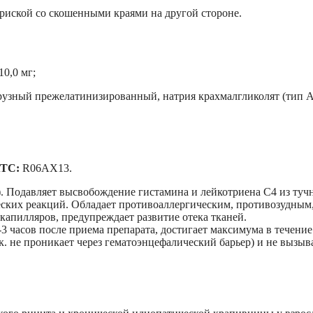
с риской со скошенными краями на другой стороне.
0,0 мг;
рузный прежелатинизированный, натрия крахмалгликолят (тип А
АТС:
R06AX13.
. Подавляет высвобождение гистамина и лейкотриена С4 из туч
ческих реакций. Обладает противоаллергическим, противозудным
апилляров, предупреждает развитие отека тканей.
3 часов после приема препарата, достигает максимума в течение
.к. не проникает через гематоэнцефалический барьер) и не вызыв