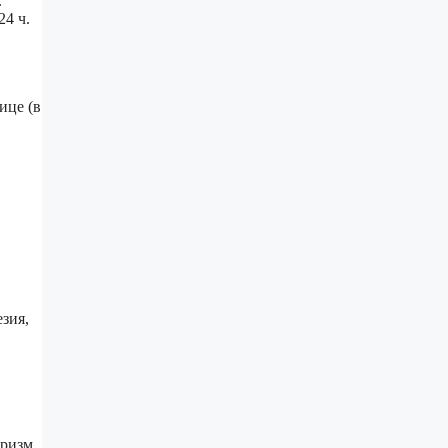
.
24 ч.
ице (в
езия,
оризм,