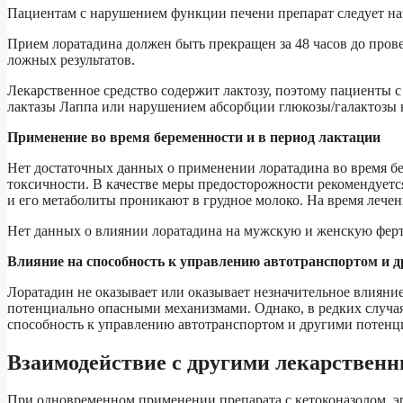
Пациентам с нарушением функции печени препарат следует наз
Прием лоратадина должен быть прекращен за 48 часов до про
ложных результатов.
Лекарственное средство содержит лактозу, поэтому пациенты 
лактазы Лаппа или нарушением абсорбции глюкозы/галактозы 
Применение во время б
еременности и в период лактации
Нет достаточных данных о применении лоратадина во время б
токсичности. В качестве меры предосторожности рекомендуетс
и его метаболиты проникают в грудное молоко. На время лечен
Нет данных о влиянии лоратадина на мужскую и женскую ферт
Влияние на способность к управлению автотранспортом и д
Лоратадин не оказывает или оказывает незначительное влияни
потенциально опасными механизмами. Однако, в редких случая
способность к управлению автотранспортом и другими потен
Взаимодействие с другими лекарствен
При одновременном применении препарата с кетоконазолом, 