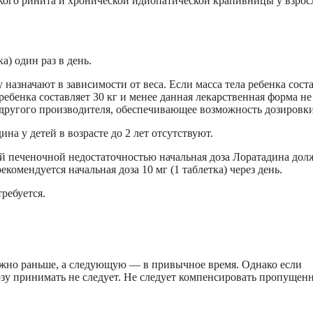
кого ринита и хронической идиопатической крапивницы у взрос
а) один раз в день.
 назначают в зависимости от веса. Если масса тела ребенка сост
а ребенка составляет 30 кг и менее данная лекарственная форма не
 другого производителя, обеспечивающее возможность дозировки
а у детей в возрасте до 2 лет отсутствуют.
й печеночной недостаточностью начальная доза Лоратадина дол
екомендуется начальная доза 10 мг (1 таблетка) через день.
ребуется.
ожно раньше, а следующую — в привычное время. Однако если
у принимать не следует. Не следует компенсировать пропущен