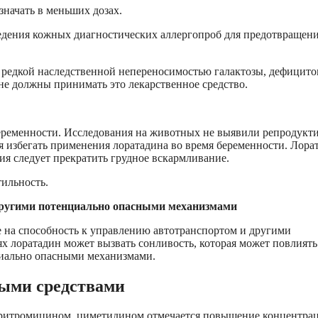
начать в меньших дозах.
ведения кожных диагностических аллергопроб для предотвращен
с редкой наследственной непереносимостью галактозы, дефицит
не должны принимать это лекарственное средство.
еременности. Исследования на животных не выявили репродукт
я избегать применения лоратадина во время беременности. Лора
ия следует прекратить грудное вскармливание.
ильность.
ругими по
тенциально опасными механизмами
е на способность к управлению автотранспортом и другими
х лоратадин может вызвать сонливость, которая может повлиять
циально опасными механизмами.
ными средствами
эритромицином, циметидином отмечается повышение концентра