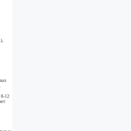
),
ных
,
 8-12
ает