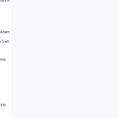
лых и
авляет
 5 мг.
жна
ную