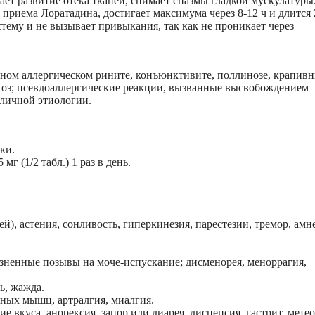
ет развитие отека тканей, снимает спазмы гладкой мускулатуры
приема Лоратадина, достигает максимума через 8-12 ч и длится 
тему и не вызывает привыкания, так как не проникает через
ном аллергическом рините, конъюнктивите, поллинозе, крапивн
атоз; псевдоаллергические реакции, вызванные высвобождением
зличной этиологии.
тки.
мг (1/2 табл.) 1 раз в день.
й), астения, сонливость, гиперкинезия, парестезии, тремор, амн
зненные позывы на моче-испускание; дисменорея, меноррагия,
ь, жажда.
ных мышц, артралгия, миалгия.
е вкуса, анорексия, запор или диарея, диспепсия, гастрит, мете