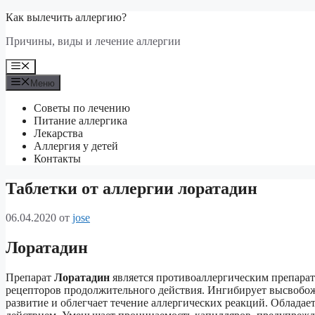
Перейти
Как вылечить аллергию?
к
Причины, виды и лечение аллергии
содержимому
Меню
Меню
Советы по лечению
Питание аллергика
Лекарства
Аллергия у детей
Контакты
Таблетки от аллергии лоратадин
06.04.2020
от
jose
Лоратадин
Препарат
Лоратадин
является противоаллергическим препара
рецепторов продолжительного действия. Ингибирует высвобож
развитие и облегчает течение аллергических реакций. Облада