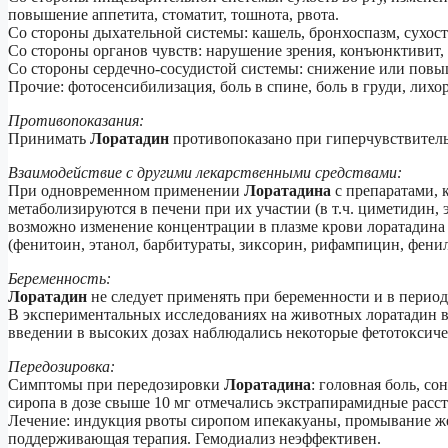
повышение аппетита, стоматит, тошнота, рвота.
Со стороны дыхательной системы: кашель, бронхоспазм, сухост
Со стороны органов чувств: нарушение зрения, конъюнктивит, б
Со стороны сердечно-сосудистой системы: снижение или повы
Прочие: фотосенсибилизация, боль в спине, боль в груди, лихо
Противопоказания:
Принимать
Лоратадин
противопоказано при гиперчувствитель
Взаимодействие с другими лекарственными средствами:
При одновременном применении
Лоратадина
с препаратами,
метаболизируются в печени при их участии (в т.ч. циметидин,
возможно изменение концентрации в плазме крови лоратадина
(фенитоин, этанол, барбитураты, зиксорин, рифампицин, фени
Беременность:
Лоратадин
не следует применять при беременности и в период
В экспериментальных исследованиях на животных лоратадин в 
введении в высоких дозах наблюдались некоторые фетотоксич
Передозировка:
Симптомы при передозировки
Лоратадина
: головная боль, со
сиропа в дозе свыше 10 мг отмечались экстрапирамидные расст
Лечение: индукция рвоты сиропом ипекакуаны, промывание же
поддерживающая терапия. Гемодиализ неэффективен.