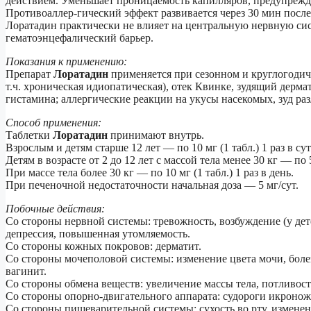
действием. Уменьшает проницаемость капилляров, предупрежда
Противоаллер-гический эффект развивается через 30 мин после 
Лоратадин практически не влияет на центральную нервную сис
гематоэнцефалический барьер.
Показания к применению:
Препарат
Лоратадин
применяется при сезонном и круглогодич
т.ч. хроническая идиопатическая), отек Квинке, зудящий дерм
гистамина; аллергические реакции на укусы насекомых, зуд ра
Способ применения:
Таблетки
Лоратадин
принимают внутрь.
Взрослым и детям старше 12 лет — по 10 мг (1 табл.) 1 раз в су
Детям в возрасте от 2 до 12 лет с массой тела менее 30 кг — по 5 
При массе тела более 30 кг — по 10 мг (1 табл.) 1 раз в день.
При печеночной недостаточности начальная доза — 5 мг/сут.
Побочные действия:
Со стороны нервной системы: тревожность, возбуждение (у дете
депрессия, повышенная утомляемость.
Со стороны кожных покровов: дерматит.
Со стороны мочеполовой системы: изменение цвета мочи, боле
вагинит.
Со стороны обмена веществ: увеличение массы тела, потливост
Со стороны опорно-двигательного аппарата: судороги икронож
Со стороны пищеварительной системы: сухость во рту, изменени