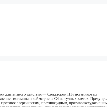
том длительного действия — блокатором H1-гистаминовых
дение гистамина и лейкотриена С4 из тучных клеток. Предупре
ет противоаллергическим, противозудным, противоэкссудативны