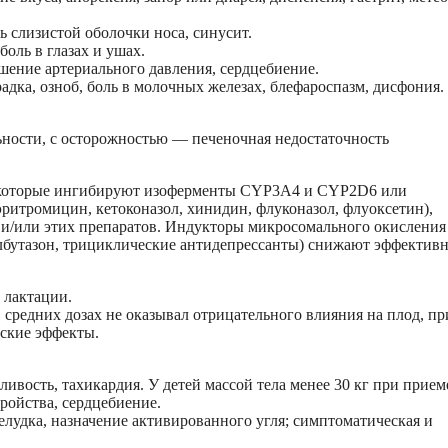
ь слизистой оболочки носа, синусит.
оль в глазах и ушах.
шение артериального давления, сердцебиение.
радка, озноб, боль в молочных железах, блефароспазм, дисфония.
ности, с осторожностью — печеночная недостаточность
 которые ингибируют изоферменты CYP3A4 и CYP2D6 или
 эритромицин, кетоконазол, хинидин, флуконазол, флуоксетин),
 и/или этих препаратов. Индукторы микросомального окисления
лбутазон, трициклические антидепрессанты) снижают эффективн
 лактации.
средних дозах не оказывал отрицательного влияния на плод, пр
еские эффекты.
нливость, тахикардия. У детей массой тела менее 30 кг при прием
ройства, сердцебиение.
лудка, назначение активированного угля; симптоматическая и