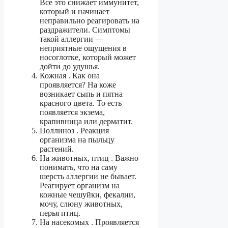
Все это снижает иммунитет,
который и начинает
неправильно реагировать на
раздражители. Симптомы
такой аллергии —
неприятные ощущения в
носоглотке, который может
дойти до удушья.
Кожная . Как она
проявляется? На коже
возникает сыпь и пятна
красного цвета. То есть
появляется экзема,
крапивница или дерматит.
Поллиноз . Реакция
организма на пыльцу
растений.
На животных, птиц . Важно
понимать, что на саму
шерсть аллергии не бывает.
Реагирует организм на
кожные чешуйки, фекалии,
мочу, слюну животных,
перья птиц.
На насекомых . Проявляется