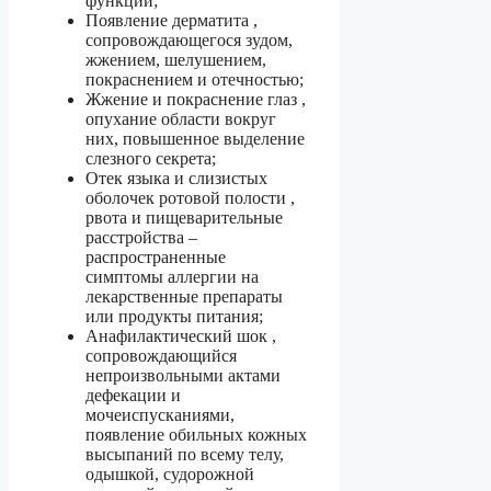
функции;
Появление дерматита ,
сопровождающегося зудом,
жжением, шелушением,
покраснением и отечностью;
Жжение и покраснение глаз ,
опухание области вокруг
них, повышенное выделение
слезного секрета;
Отек языка и слизистых
оболочек ротовой полости ,
рвота и пищеварительные
расстройства –
распространенные
симптомы аллергии на
лекарственные препараты
или продукты питания;
Анафилактический шок ,
сопровождающийся
непроизвольными актами
дефекации и
мочеиспусканиями,
появление обильных кожных
высыпаний по всему телу,
одышкой, судорожной