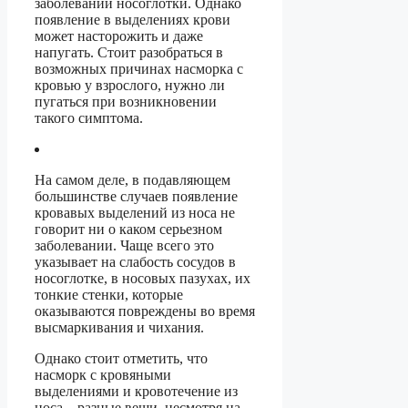
заболевании носоглотки. Однако
появление в выделениях крови
может насторожить и даже
напугать. Стоит разобраться в
возможных причинах насморка с
кровью у взрослого, нужно ли
пугаться при возникновении
такого симптома.
На самом деле, в подавляющем
большинстве случаев появление
кровавых выделений из носа не
говорит ни о каком серьезном
заболевании. Чаще всего это
указывает на слабость сосудов в
носоглотке, в носовых пазухах, их
тонкие стенки, которые
оказываются повреждены во время
высмаркивания и чихания.
Однако стоит отметить, что
насморк с кровяными
выделениями и кровотечение из
носа – разные вещи, несмотря на