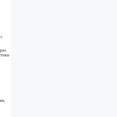
 с
ерно
етики
ма,