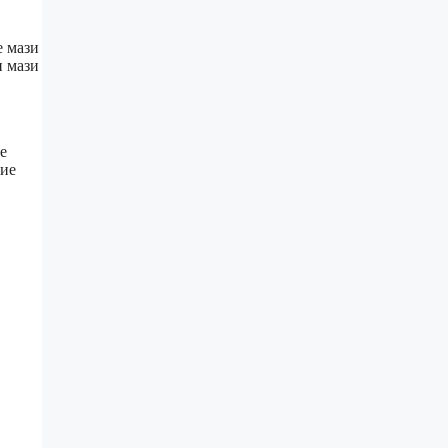
е мази
и мази
е
ние