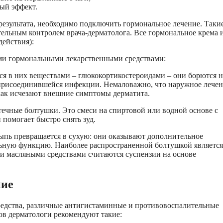
ый эффект.
езультата, необходимо подключить гормональное лечение. Таки
тельным контролем врача-дерматолога. Все гормональное крема 
действия):
ми гормональными лекарственными средствами:
я в них веществами – глюкокортикостероидами – они борются н
 присоединившейся инфекции. Немаловажно, что наружное лече
как исчезают внешние симптомы дерматита.
ечные болтушки. Это смеси на спиртовой или водной основе с
помогает быстро снять зуд.
ыпь превращается в сухую: они оказывают дополнительное
ьную функцию. Наиболее распространенной болтушкой является
и масляными средствами считаются суспензии на основе
ние
едства, различные антигистаминные и противовоспалительные
тов дерматологи рекомендуют такие: