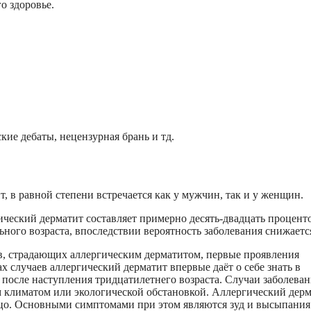
о здоровье.
ие дебаты, нецензурная брань и тд.
 в равной степени встречается как у мужчин, так и у женщин.
ический дерматит составляет примерно десять-двадцать процент
ьного возраста, впоследствии вероятность заболевания снижаетс
в, страдающих аллергическим дерматитом, первые проявления
ах случаев аллергический дерматит впервые даёт о себе знать в
я после наступления тридцатилетнего возраста. Случаи заболева
м климатом или экологической обстановкой. Аллергический дер
цо. Основными симптомами при этом являются зуд и высыпания