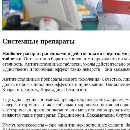
Системные препараты
Наиболее распространенными и действенными средствами 
таблетки
. Они активно борются с внешними проявлениями ко
отечность. Антигистаминные таблетки, уколы действительно 
Единственный побочный эффект таких лекарств – они вызываю
Антигистаминные препараты нового поколения, к счастью, лиш
долго, не боясь побочных эффектов и привыкания. Наиболее
Кларитин, Зиртек, Лоратадин, Цетиризин.
Еще одна группа системных препаратов, показанных при дермат
содержат гормоны, а также обладают хорошим противовоспали
категорически противопоказано: они могут спровоцировать а
являются такие препараты: Преднизолон, Дексаметазон, Флути
Иммуносупрессанты – еще один тип лекарственных средств, без