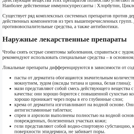
Действующие вещества этих препаратов полностью угнетают 
Наиболее действенные иммуносупрессанты : Хлорбутин, Цикл
Существует ряд комплексных системных препаратов против дер
действенных компонентов из трех вышеперечисленных групп. Д
противовоспалительные средства, а также антибиотики.
Наружные лекарственные препараты
Чтобы снять острые симптомы заболевания, справиться с зудом
рекомендуют использовать специальные средства – в основном,
Локальные препараты дифференцируются в зависимости от сод
пасты от дерматита обогащаются значительным количес
мокнутием, зудом (оксиды титана и цинка, белая глина);
мази представляют собой смесь действующего вещества 
качества: они хорошо борются с повышенной сухостью ко
хорошо проникает через поры в его глубинные слои;
крема от дерматита изготавливают на водной основе. О
антигистаминные таблетки;
спреи и аэрозоли выполнены полностью на водной основ
поврежденных, болезненных участках кожи;
гели представляют собой водно-спиртовую субстанцию, ко
поверхности эпидермиса, не забивает поры.