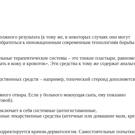
жного результата (к тому же, в некоторых случаях они могут
 обратиться к инновационным современным технологиям борьбы
льные терапевтические системы – это тонкие пластыри, равном
ь в кожу и кровоток». Эти средства к тому же содержат анальг
ственных средств – например, топический стероид дополняется
яного отвара. Если у больного мокнущая сыпь, ему показано
овой).
включает в себя системные (антигистаминные,
жные лекарственные средства (аптечные или домашние мази, кре
 корректируется врачом-дерматологом. Самостоятельные попытки