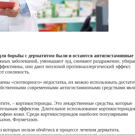
для борьбы с дерматитом были и остаются антигистаминные
жных заболеваний, уменьшают зуд, снимают раздражение, убира
эффективны, они дают неплохой противоаллергический эффект.
т сонливость.
ены «снотворного» недостатка, их можно использовать достато
 действенными современными антигистаминными средствами явл
ите, – кортикостероиды. Это лекарственные средства, которые
тельным эффектом. Длительное использование кортикостероидо
трофию кожи. Среди кортикостероидов наиболее популярными
казон, Флуметазон.
 которых нельзя обойтись в процессе лечения дерматита.