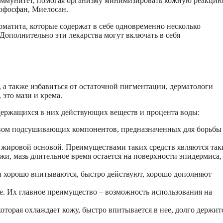
иммунитет, помогая организму минимизировать кожную реакцию
офосфан, Миелосан.
матита, которые содержат в себе одновременно несколько
ополнительно эти лекарства могут включать в себя
, а также избавиться от остаточной пигментации, дерматологи
 это мази и крема.
ержащихся в них действующих веществ и процента воды:
твом подсушивающих компонентов, предназначенных для борьбы
с жировой основой. Преимуществами таких средств являются так
жи, мазь длительное время остается на поверхности эпидермиса,
ни хорошо впитываются, быстро действуют, хорошо дополняют
е. Их главное преимущество – возможность использования на
торая охлаждает кожу, быстро впитывается в нее, долго держит