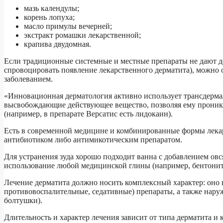
мазь календулы;
корень лопуха;
масло примулы вечерней;
экстракт ромашки лекарственной;
крапива двудомная.
Если традиционные системные и местные препараты не дают дол
спровоцировать появление лекарственного дерматита), можно
заболеванием.
«Инновационная дерматология активно использует трансдерма
высвобождающие действующее вещество, позволяя ему проникат
(например, в препарате Версатис есть лидокаин).
Есть в современной медицине и комбинированные формы лекар
антибиотиком либо антимикотическим препаратом.
Для устранения зуда хорошо подходит ванна с добавлением овс
использование любой медицинской глины (например, бентонит
Лечение дерматита должно носить комплексный характер: оно 
противовоспалительные, седативные) препараты, а также нару
болтушки).
Длительность и характер лечения зависит от типа дерматита и