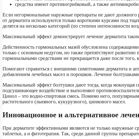
средства имеют противогрибковый, а также антимикробн
Если негормональные наружные препараты не дают должного р
от дерматита используются только короткими курсами под тща
делятся на несколько категорий (по степени интенсивности воз
Максимальный эффект демонстрирует лечение дерматита таки
Действенность гормональных мазей обусловлена содержащимис
только с основным недугом, но также препятствуют развитию
гормональными средствами не прекращается даже после того, 
Помогают справиться с внешними симптомами дерматита и апт
добавлением лечебных масел и порошков. Лечение болтушками 
Максимальный эффект болтушки дают тогда, когда мокнущая с
подсушивающее воздействие и выполняют противовоспалител
Цинол – это водно-спиртовая смесь. Помимо него, популярным
растительного (льняного, кукурузного), цинкового масел.
Инновационное и альтернативное лече
При дерматите эффективными являются не только наружные ср
таблетки, а и фитотерапия. Так, среди данной группы препара