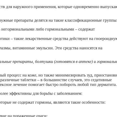
ств для наружного применения, которые одновременно выпуска
ружные препараты делятся на такие классификационные группы
ь негормональными либо гормональными – содержат
тики – такие лекарственные средства действуют на гноероидну
азмы, витаминные эмульсии. Эти средства наносятся на
нальные препараты, болтушки (готовятся в аптеке) и гормональ
ый процесс на коже, но также минимизировать зуд, приостанов
различные таблетки – в большинстве случаев, это седативные
ексное лечение помогает быстро побороть любой тип дерматита.
более эффективны для борьбы с заболеванием:
орые не содержат гормоны, являются такие особенности:
твие на пораженные очаги;