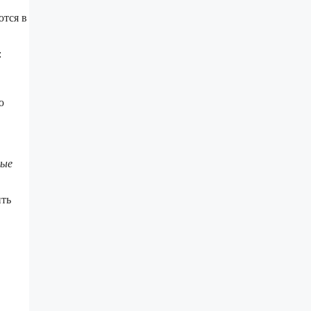
ются в
:
ю
ные
ить