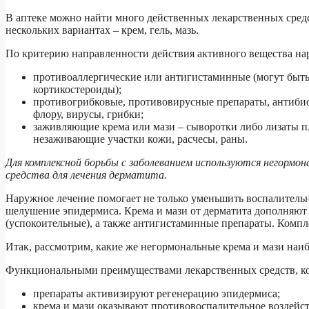
В аптеке можно найти много действенных лекарственных сред
нескольких вариантах – крем, гель, мазь.
По критерию направленности действия активного вещества на
противоаллергические или антигистаминные (могут быт
кортикостероиды);
противогрибковые, противовирусные препараты, антибио
флору, вирусы, грибки;
заживляющие крема или мази – сыворотки либо лизаты пл
незаживающие участки кожи, расчесы, раны.
Для комплексной борьбы с заболеванием используются негормо
средства для лечения дерматита.
Наружное лечение помогает не только уменьшить воспалительн
шелушение эпидермиса. Крема и мази от дерматита дополняют 
(успокоительные), а также антигистаминные препараты. Компл
Итак, рассмотрим, какие же негормональные крема и мази наи
Функциональными преимуществами лекарственных средств, кот
препараты активизируют регенерацию эпидермиса;
крема и мази оказывают противовоспалительное воздейс