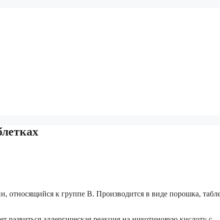
блетках
, относящийся к группе B. Производится в виде порошка, табл
т развиться аллергическая реакция на никотиновую кислоту с