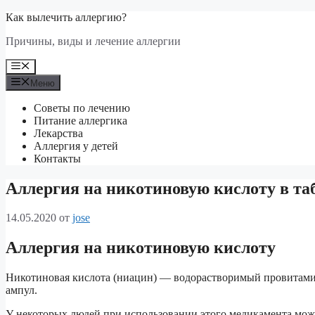
Перейти
Как вылечить аллергию?
к
Причины, виды и лечение аллергии
содержимому
Меню
Меню
Советы по лечению
Питание аллергика
Лекарства
Аллергия у детей
Контакты
Аллергия на никотиновую кислоту в та
14.05.2020
от
jose
Аллергия на никотиновую кислоту
Никотиновая кислота (ниацин) — водорастворимый провитамин
ампул.
У некоторых людей при использовании этого медикамента може