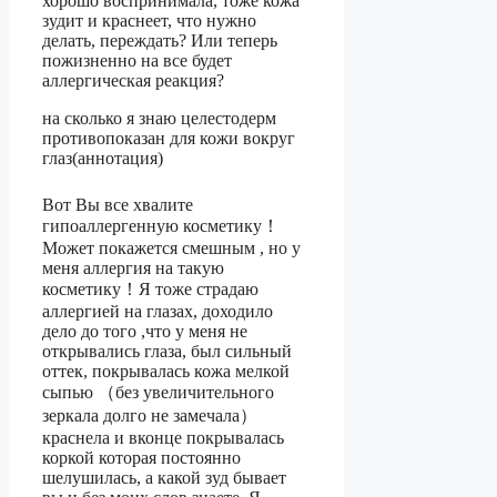
хорошо воспринимала, тоже кожа
зудит и краснеет, что нужно
делать, переждать? Или теперь
пожизненно на все будет
аллергическая реакция?
на сколько я знаю целестодерм
противопоказан для кожи вокруг
глаз(аннотация)
Вот Вы все хвалите
гипоаллергенную косметику！
Может покажется смешным , но у
меня аллергия на такую
косметику！Я тоже страдаю
аллергией на глазах, доходило
дело до того ,что у меня не
открывались глаза, был сильный
оттек, покрывалась кожа мелкой
сыпью （без увеличительного
зеркала долго не замечала）
краснела и вконце покрывалась
коркой которая постоянно
шелушилась, а какой зуд бывает