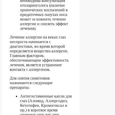
необходима консультация
отоларинголога (наличие
хронических воспалений в
придаточных пазухах носа
может осложнить течение
аллергии и снизить эффект
лечения).
Лечение аллергии на веках глаз
неспроста начинается с
диагностики, во время которой
определяется вещество-аллерген.
Главным фактором,
обеспечивающим эффективность
лечения, является устранение
контакта с аллергеном.
Для снятия симптомов
назначаются следующие
препараты:
Антигистаминные капли для
глаз (Аломид, Аллергодил,
Кетотифен, Кромогексал и
пр.) в короткое время
снимают отек век при