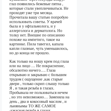
глаз появились бежевые пятна ,
которые стали увепличиваться. Не
проходят уже три месяца.
Прочитала вашу статью попробую
использовать советы. У врачей
была и у офтальмолога, и у
аллерголога и дерматолога. Но
толку нет. Внешне по описанию
похоже на импетиго, такое на
картинке. Пила тавегил, капала
капли глазные, чуть уменьшилось,
но до конца не прошло.
Как только на ношу крем под глаза
или на лицо … Не покраснение,
обсалютно ничего…. Глаза
открываю и закрываю с большим
трудом ( ощущение ,как старые
двери , только скрип слышу только
Я , и такая резьба в глазах.
Пробывала не пользоваться нечем
, но это невозможно… Заменяла на
день , два и кокосовый маслом , и
льнянымы ТО ЖЕ САМОЕ
-ужасная резьба в глазах.