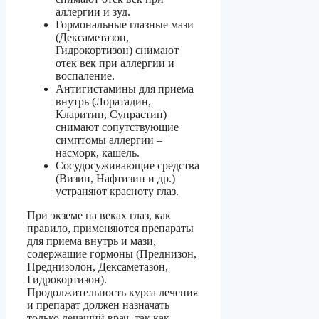
аллергии и зуд.
Гормональные глазные мази
(Дексаметазон,
Гидрокортизон) снимают
отек век при аллергии и
воспаление.
Антигистамины для приема
внутрь (Лоратадин,
Кларитин, Супрастин)
снимают сопутствующие
симптомы аллергии –
насморк, кашель.
Сосудосуживающие средства
(Визин, Нафтизин и др.)
устраняют красноту глаз.
При экземе на веках глаз, как
правило, применяются препараты
для приема внутрь и мази,
содержащие гормоны (Преднизон,
Преднизолон, Дексаметазон,
Гидрокортизон).
Продолжительность курса лечения
и препарат должен назначать
только лечащий врач, так как