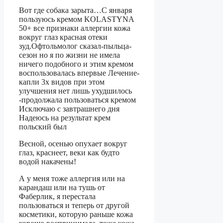
Вот где собака зарыта…С января
пользуюсь кремом KOLASTYNA
50+ все признаки аллергии кожа
вокруг глаз красная отеки
зуд.Офтольмолог сказал-пыльца-
сезон но я по жизни не имела
ничего подобного и этим кремом
воспользовалась впервые Лечение-
капли 3х видов при этом
улучшения нет лишь ухудшилось
-продолжала пользоваться кремом
Исключаю с завтрашнего дня
Надеюсь на результат крем
польский был
Весной, осенью опухает вокруг
глаз, краснеет, веки как будто
водой накачены!
А у меня тоже аллергия или на
карандаш или на тушь от
Фаберлик, я перестала
пользоваться и теперь от другой
косметики, которую раньше кожа