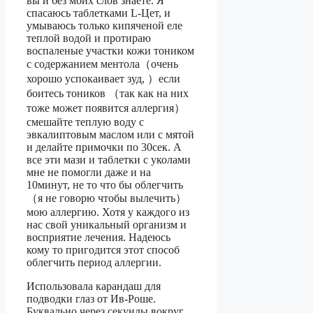
вы и без моих слов знаете. Я
спасаюсь таблетками L-Цет, и
умываюсь только кипяченой еле
теплой водой и протираю
воспаленые участки кожи тоником
с содержанием ментола（очень
хорошо успокаивает зуд, ）если
боитесь тоников （так как на них
тоже может появится аллергия）
смешайте теплую воду с
эвкалиптовым маслом или с мятой
и делайте примочки по 30сек. А
все эти мази и таблетки с уколами
мне не помогли даже и на
10минут, не то что бы облегчить
（я не говорю чтобы вылечить）
мою аллергию. Хотя у каждого из
нас свой уникальный организм и
восприятие лечения. Надеюсь
кому то пригодится этот способ
облегчить период аллергии.
Использовала карандаш для
подводки глаз от Ив-Роше.
Буквально через секунды вокруг