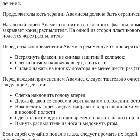
лечения.
Продолжительность терапии Авамисом должна быть ограничен
Назальный спрей Авамис состоит из стеклянного флакона, пом
закрывает конец распылителя. На одной из сторон пластиково
подается через распылитель.
Перед началом применения Авамиса рекомендуется проверить 
Встряхнуть флакон, не снимая защитный колпачок;
Слегка потянув колпачок вверх, снять его;
Сильно нажать на кнопку дозатора не менее шести раз (э
Перед каждым применением Авамиса следует тщательно очисти
следующие действия:
Слегка наклонить голову вперед;
Держа флакон со спреем в вертикальном положении, осто
Наконечник спрея следует направить в противоположную
в носовой полости;
Сделать носом вдох и одновременно нажать на дозатор, ч
Вынуть распылитель из носа и выдохнуть ртом.
Если спрей случайно попал в глаза, следует промыть их водой.
процедуру снова.