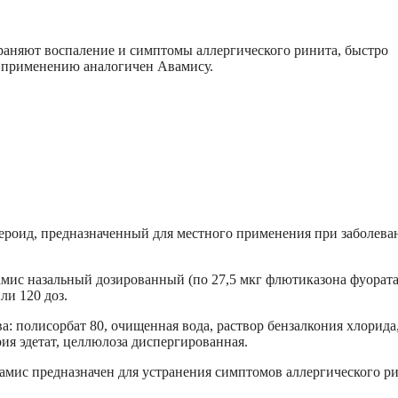
траняют воспаление и симптомы аллергического ринита, быстро
х применению аналогичен Авамису.
ероид, предназначенный для местного применения при заболева
мис назальный дозированный (по 27,5 мкг флютиказона фуората
ли 120 доз.
: полисорбат 80, очищенная вода, раствор бензалкония хлорида
рия эдетат, целлюлоза диспергированная.
амис предназначен для устранения симптомов аллергического ри