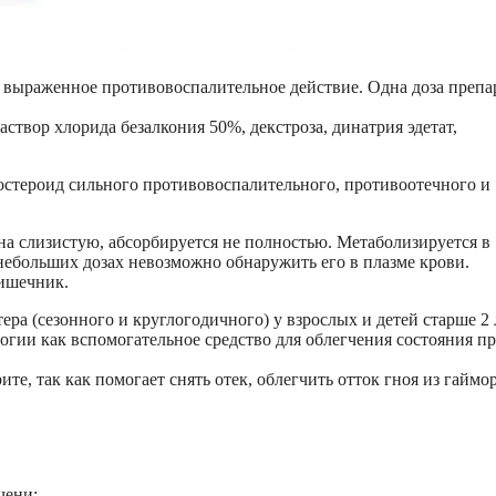
 выраженное противовоспалительное действие. Одна доза препа
створ хлорида безалкония 50%, декстроза, динатрия эдетат,
стероид сильного противовоспалительного, противоотечного и
на слизистую, абсорбируется не полностью. Метаболизируется в
небольших дозах невозможно обнаружить его в плазме крови.
кишечник.
ра (сезонного и круглогодичного) у взрослых и детей старше 2 
гии как вспомогательное средство для облегчения состояния п
те, так как помогает снять отек, облегчить отток гноя из гайм
чени;