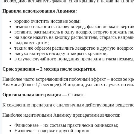
необходимо встряхнуть флакон, сняв крышку и нажав на кнопк
Правила использования Авамиса:
хорошо очистить носовые ходы;
немного наклонить голову вперед, флакон держать верти
вставить распылитель в одну ноздрю, вторую прижать па
на вдохе нажать на кнопку распылителя, стараясь направ
выдохнуть ртом;
таким же образом распылить лекарство в другую ноздрю;
насухо вытереть насадку и закрыть крышкой;
в случае случайного попадания препарата в глаза незаме
Срок хранения – 2 месяца после вскрытия.
Наиболее часто встречающийся побочный эффект – носовое кр
Авамиса (более 1,5 месяцев). В индивидуальных случаях возмо
Оригинальная инструкция
— Скачать
К сожалению препарата с аналогичным действующим вещество
Наиболее идентичными Авамису препаратами являются:
Фликсоназе – их составы практически одинаковы;
Назонекс – содержит другой гормон.