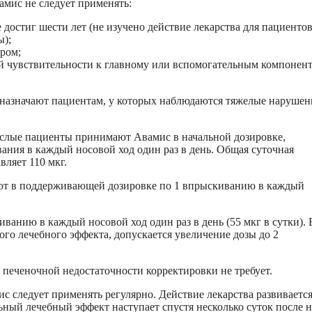
амис не следует применять:
е достиг шести лет (не изучено действие лекарства для пациенто
ы);
ром;
 чувствительности к главному или вспомогательным компонен
назначают пациентам, у которых наблюдаются тяжелые нарушен
рослые пациенты принимают Авамис в начальной дозировке,
ания в каждый носовой ход один раз в день. Общая суточная
вляет 110 мкг.
ют в поддерживающей дозировке по 1 впрыскиванию в каждый
киванию в каждый носовой ход один раз в день (55 мкг в сутки).
го лечебного эффекта, допускается увеличение дозы до 2
 печеночной недостаточности корректировки не требует.
с следует применять регулярно. Действие лекарства развиваетс
ьный лечебный эффект наступает спустя несколько суток после н