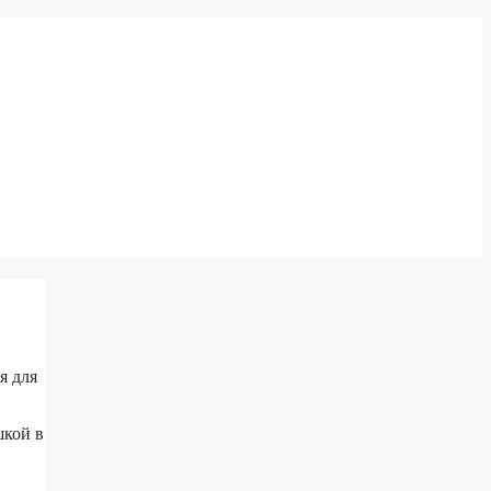
я для
шкой в