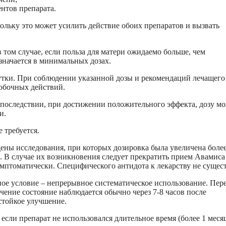
нтов препарата.
кольку это может усилить действие обоих препаратов и вызвать
том случае, если польза для матери ожидаемо больше, чем
начается в минимальных дозах.
сутки. При соблюдении указанной дозы и рекомендаций лечащего
побочных действий.
 Впоследствии, при достижении положительного эффекта, дозу м
и.
 требуется.
ны исследования, при которых дозировка была увеличена более
. В случае их возникновения следует прекратить прием Авамиса
имптоматически. Специфического антидота к лекарству не сущест
ное условие – непрерывное систематическое использование. Пе
ение состояние наблюдается обычно через 7-8 часов после
стойкое улучшение.
 если препарат не использовался длительное время (более 1 месяц