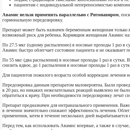
пациентам с индивидуальной непереносимостью компоне
Авамис нельзя применять параллельно с Ритонавиром
, пос
гормональную передозировку.
Препарат может быть назначен беременным женщинам только в 
возможный риск для ребенка. Кормящим женщинам Авамис наз
По 27.5 мкг (одному распылению) в носовые проходы 1 раз в 
Авамис быстро облегчает состояние пациента и не оказывает 
По 55 мкг (два распыления) в носовые проходы 1 раз в сутки.
снизить вдвое, до 1 распыления в носовые проходы 1 раз в сутк
Для пациентов пожилого возраста особой коррекции лечения не
Передозировка данным препаратом маловероятна. Были проведе
в 20 раз, но никаких нежелательных реакций выявлено не было
обратиться к врачу. При необходимости передозировку лечат с
Препарат предназначен для интраназального применения. Важ
в лечении значительно снижают эффективность лечения. Облегч
применения, затем в течение нескольких дней вырабатывается 
Перед тем, как использовать Авамис впервые, а также в случае,