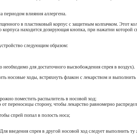
а периодом влияния аллергена.
ещенного в пластиковый корпус с защитным колпачком. Этот ко
го корпуса находится дозирующая кнопка, при нажатии которой 
устройство следующим образом:
то необходимо для достаточного высвобождения спрея в воздух).
ть носовые ходы, встряхнуть флакон с лекарством и выполнить
рожно поместить распылитель в носовой ход;
 от переносицы сторону, чтобы лекарство равномерно распреде
тобы спрей попал в полость носа;
 Для введения спрея в другой носовой ход следует выполнить ту