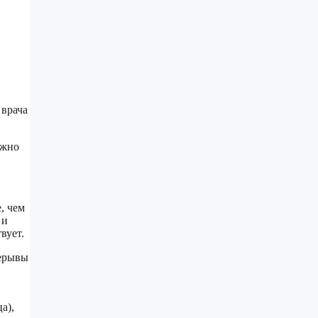
 врача
ожно
, чем
 и
вует.
рерывы
а),