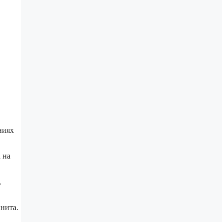
ниях
 на
,
нита.