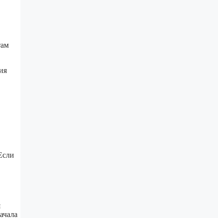
в
там
ия
 Если
я
ачала