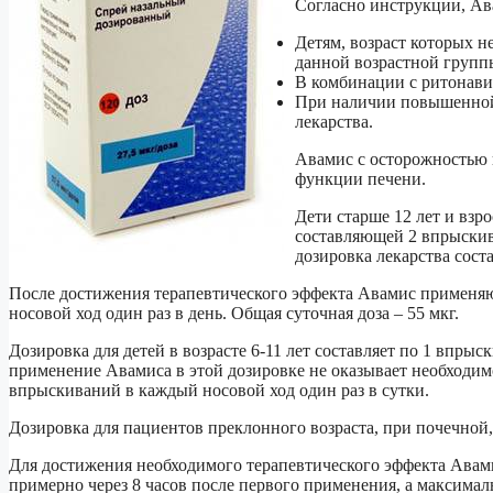
Согласно инструкции, Ав
Детям, возраст которых н
данной возрастной групп
В комбинации с ритонави
При наличии повышенной
лекарства.
Авамис с осторожностью 
функции печени.
Дети старше 12 лет и вз
составляющей 2 впрыскив
дозировка лекарства соста
После достижения терапевтического эффекта Авамис применя
носовой ход один раз в день. Общая суточная доза – 55 мкг.
Дозировка для детей в возрасте 6-11 лет составляет по 1 впрыс
применение Авамиса в этой дозировке не оказывает необходимо
впрыскиваний в каждый носовой ход один раз в сутки.
Дозировка для пациентов преклонного возраста, при почечной,
Для достижения необходимого терапевтического эффекта Авами
примерно через 8 часов после первого применения, а максимал