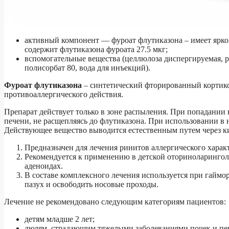
активный компонент — фуроат флутиказона – имеет ярко
содержит флутиказона фуроата 27.5 мкг;
вспомогательные вещества (целлюлоза диспергируемая, ра
полисорбат 80, вода для инъекций).
Фуроат флутиказона
– синтетический фторированный кортико
противоаллергического действия.
Препарат действует только в зоне распыления. При попадании 
печени, не расщепляясь до флутиказона. При использовании в 
Действующее вещество выводится естественным путем через 
Предназначен для лечения ринитов аллергического характе
Рекомендуется к применению в детской оториноларинголо
аденоидах.
В составе комплексного лечения используется при гаймори
пазух и освободить носовые проходы.
Лечение не рекомендовано следующим категориям пациентов:
детям младше 2 лет;
людям, страдающим тяжелыми заболеваниями почек и пе