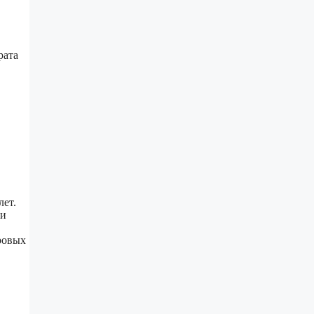
рата
лет.
ри
оровых