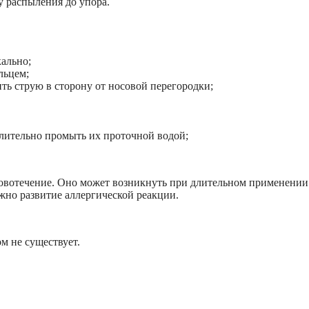
у распыления до упора.
кально;
льцем;
ить струю в сторону от носовой перегородки;
длительно промыть их проточной водой;
овотечение. Оно может возникнуть при длительном применении
жно развитие аллергической реакции.
м не существует.