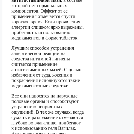
антигистаминной мази
, в составе
которой нет гормональных
компонентов. Эффект от ее
применения отмечается спустя
короткое время. Если проявления
аллергии слишком ярко выражены,
прибегают к использованию
медикаментов в форме таблеток.
Лучшим способом устранения
аллергической реакции на
средства интимной гигиены
считается применение
антигистаминных мазей. С целью
избавления от зуда, жжения и
покраснения используются такие
медикаментозные средства:
Все они наносятся на наружные
половые органы и способствуют
устранению неприятных
ощущений. В тех же случаях, когда
сухость и раздражение отмечаются
глубоко во влагалище, прибегают
к использованию геля Вагилак.
Этот медикамент оснащен