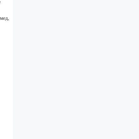
е
мед,