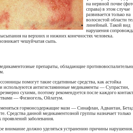
на нервной почве (фот
справа) в этом случае
развивается только на
волосистой области те
линейный. Такой вид
нарушения сопровожд
ысыпания на верхних и нижних конечностях человека.
возникает чешуйчатая сыпь.
 медикаментозные препараты, обладающие противовоспалительн
м.
ессонницы помогут такие седативные средства, как астойка
ожи используются антигистаминные медикаменты — Супрастин,
резмерно сухими, поэтому рекомендуется после каждого контакт
ствами — Физиогель, Ойлатум.
именяться гормонсодержащие мази — Синафлан, Адвантан, Бета
те. Средства данной медикаментозной группы назначает только
 проявлений заболевания.
ное внимание должно уделяться устранению причины нарушения.