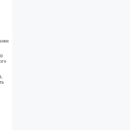
 кожи
20
ого
й.
ть