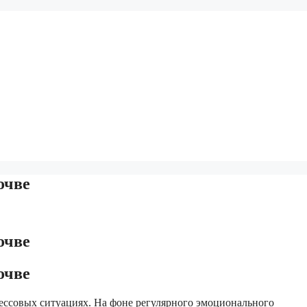
очве
очве
очве
ессовых ситуациях. На фоне регулярного эмоционального