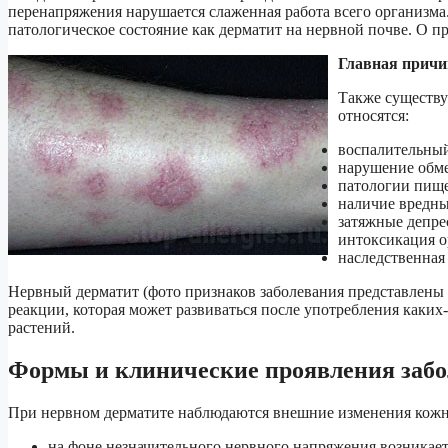
перенапряжения нарушается слаженная работа всего организма.
патологическое состояние как дерматит на нервной почве. О п
Главная причи
Также существу
относятся:
воспалительный
нарушение обме
патологии пище
наличие вредны
затяжные депре
интоксикация о
наследственная
Нервный дерматит (фото признаков заболевания представлены в
реакции, которая может развиваться после употребления каки
растений.
Формы и клинические проявления заб
При нервном дерматите наблюдаются внешние изменения кожны
на фоне незначительного нервного напряжения возникает