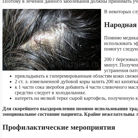
Поэтому в лечении данного заболевания должны принимать учас
В некоторых сл
Народная
Помимо медикам
использовать э
помогут следу
200 г березовых
минут. Получен
устранения пат
прикладывать к гиперемированным областям кожи свежи
2 ст. л. измельченной дубовой коры залить 200 мл кипят
к 1 части сока зверобоя добавить 4 части сливочного ма
средство следует в холодильнике.
натереть на мелкой терке сырой картофель, полученную 
Для скорейшего выздоровления помимо использования трад
эмоциональное состояние пациента. Крайне нежелательны 
Профилактические мероприятия