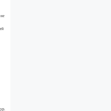
 не
ней
ур.