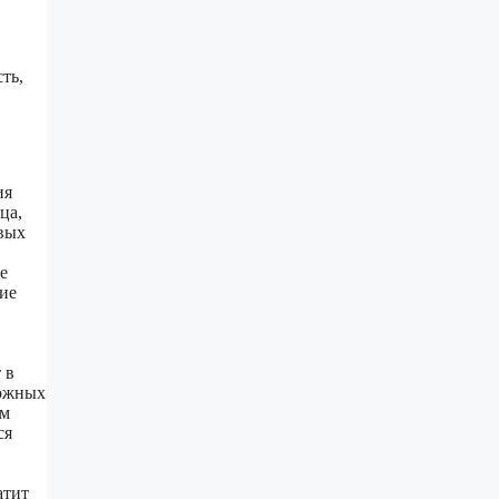
ть,
ия
ца,
евых
е
ие
 в
кожных
ом
ся
атит