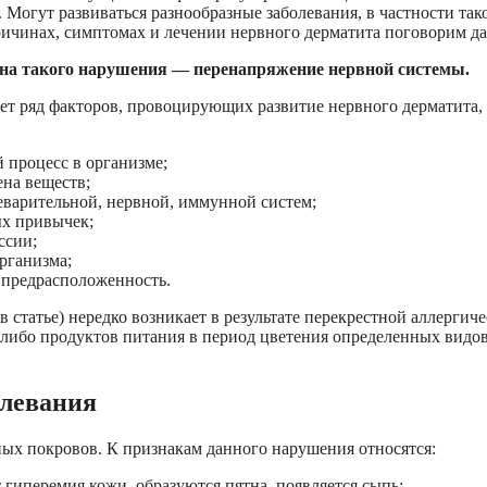
 Могут развиваться разнообразные заболевания, в частности так
ричинах, симптомах и лечении нервного дерматита поговорим да
на такого нарушения — перенапряжение нервной системы.
ет ряд факторов, провоцирующих развитие нервного дерматита,
 процесс в организме;
на веществ;
варительной, нервной, иммунной систем;
х привычек;
ссии;
рганизма;
 предрасположенность.
 статье) нередко возникает в результате перекрестной аллергич
х-либо продуктов питания в период цветения определенных видо
олевания
х покровов. К признакам данного нарушения относятся:
 гиперемия кожи, образуются пятна, появляется сыпь;