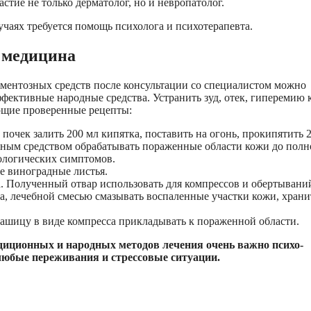
тие не только дерматолог, но и невропатолог.
учаях требуется помощь психолога и психотерапевта.
 медицина
ентозных средств после консультации со специалистом можно
ффективные народные средства. Устранить зуд, отек, гиперемию
ющие проверенные рецепты:
 почек залить 200 мл кипятка, поставить на огонь, прокипятить 
ным средством обрабатывать пораженные области кожи до полн
ологических симптомов.
е виноградные листья.
ка. Полученный отвар использовать для компрессов и обертывани
сла, лечебной смесью смазывать воспаленные участки кожи, храни
кашицу в виде компресса прикладывать к пораженной области.
иционных и народных методов лечения очень важно психо-
любые переживания и стрессовые ситуации.