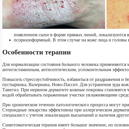
появлением сыпи в форме прямых линий, локализуются в
псориазоформный. В этом случае на коже лица и головы 
Особенности терапии
Для нормализации состояния больного человека применяются
антигистаминным, антисептическим, успокоительным эффекто
Повысить стрессоустойчивость, избавиться от раздражения и б
пустырника, Валериана, Ново-Пассит. Для устранения зуда к
Тавегил. При нервном дерматите кожные покровы становятся ч
водой обрабатывать пораженные участки увлажняющими сред
При хроническом течении патологического процесса могут пр
Стероидные лекарства эффективны при аллергическом дермати
специалист с учетом локализации высыпаний и наличия других
Симптоматическая терапия имеет большое значение, но основ