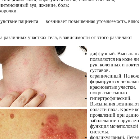
интенсивный зуд, жжение, боль;
корочки.
увствие пациента — возникает повышенная утомляемость, вялос
 различных участках тела, в зависимости от этого различают
диффузный. Высыпан
появляются на коже ли
рук, коленных и локт
суставов.
ограниченный. На кож
формируются небольш
красноватые участки,
покрытые сыпью.
гипертрофический.
Высыпания возникают
области паха. Кроме 
проявлений при данн
заболевании нарушает
функция мочеполовой
системы.
фолликулярный. Дерм