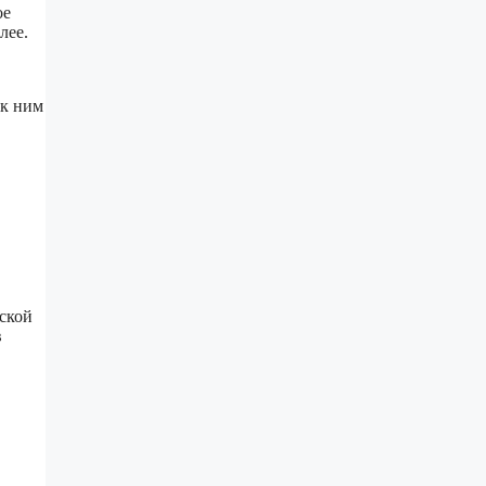
ое
лее.
 к ним
еской
в