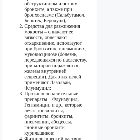
обструктивном и остром
бронхите, а также при
бронхоспазме (Сальбутамол,
Беротек, Беродуал);
Средства для разжижения
мокроты – снижают ее
вязкость, облегчают
отхаркивание, используют
при бронхитах, пневмониях,
муковисцидозе (болезнь,
передающаяся по наследству,
при которой поражаются
железы внутренней
секреции). Для этих целей
применяют Лазолван,
Флуимуцил;
Противовоспалительные
препараты – Флуимуцил,
Гентамицин и др., которые
лечат тонзиллиты,
фарингиты, бронхиты,
пневмонии, абсцессы,
гнойные бронхиты
курильщиков;
Физиологический раствор