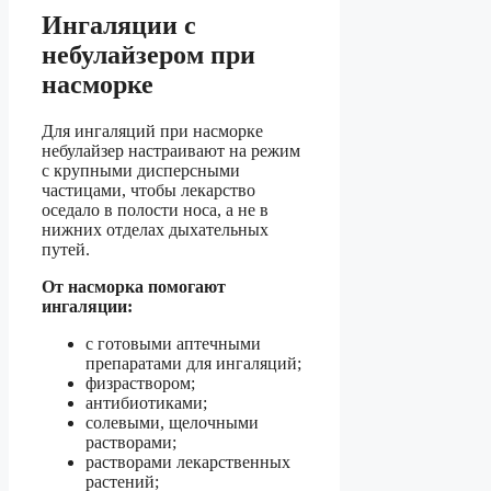
Ингаляции с
небулайзером при
насморке
Для ингаляций при насморке
небулайзер настраивают на режим
с крупными дисперсными
частицами, чтобы лекарство
оседало в полости носа, а не в
нижних отделах дыхательных
путей.
От насморка помогают
ингаляции:
с готовыми аптечными
препаратами для ингаляций;
физраствором;
антибиотиками;
солевыми, щелочными
растворами;
растворами лекарственных
растений;