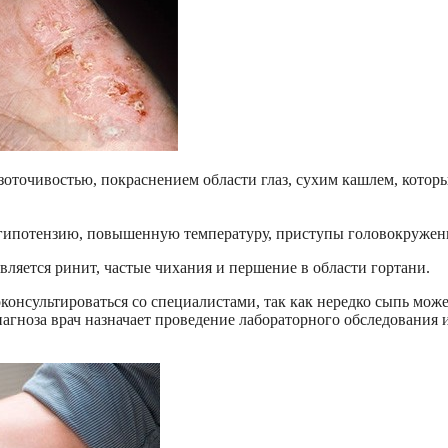
точивостью, покраснением области глаз, сухим кашлем, котор
 гипотензию, повышенную температуру, приступы головокружен
вляется ринит, частые чихания и першение в области гортани.
оконсультироваться со специалистами, так как нередко сыпь мож
иагноза врач назначает проведение лабораторного обследования 