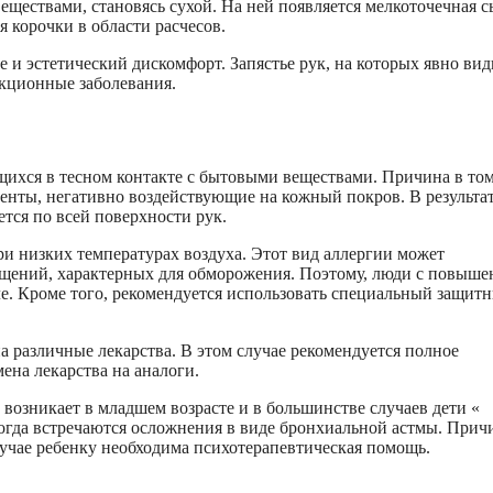
еществами, становясь сухой. На ней появляется мелкоточечная с
я корочки в области расчесов.
 и эстетический дискомфорт. Запястье рук, на которых явно вид
кционные заболевания.
ящихся в тесном контакте с бытовыми веществами. Причина в том
енты, негативно воздействующие на кожный покров. В результа
ется по всей поверхности рук.
ри низких температурах воздуха. Этот вид аллергии может
щений, характерных для обморожения. Поэтому, люди с повыше
е. Кроме того, рекомендуется использовать специальный защит
 различные лекарства. В этом случае рекомендуется полное
ена лекарства на аналоги.
о возникает в младшем возрасте и в большинстве случаев дети «
ногда встречаются осложнения в виде бронхиальной астмы. При
лучае ребенку необходима психотерапевтическая помощь.