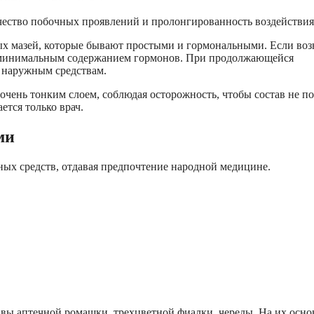
ество побочных проявлений и пролонгированность воздействия
х мазей, которые бывают простыми и гормональными. Если воз
 с минимальным содержанием гормонов. При продолжающейся
м наружным средствам.
очень тонким слоем, соблюдая осторожность, чтобы состав не п
тся только врач.
ми
ых средств, отдавая предпочтение народной медицине.
ы аптечной ромашки, трехцветной фиалки, череды. На их осно