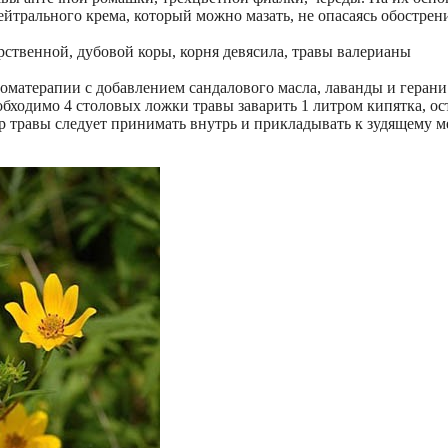
ейтрального крема, который можно мазать, не опасаясь обострен
рственной, дубовой коры, корня девясила, травы валерианы
матерапии с добавлением сандалового масла, лаванды и герани
обходимо 4 столовых ложки травы заварить 1 литром кипятка, ос
р травы следует принимать внутрь и прикладывать к зудящему м