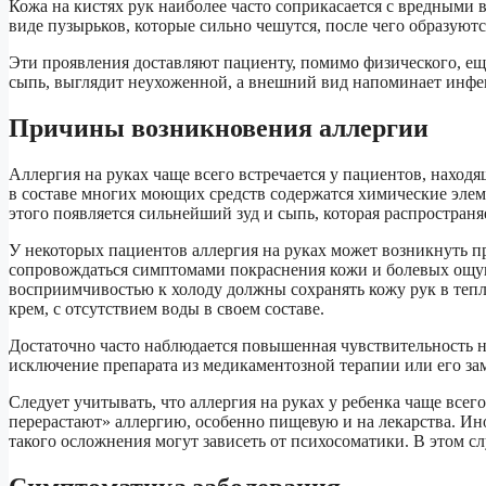
Кожа на кистях рук наиболее часто соприкасается с вредными в
виде пузырьков, которые сильно чешутся, после чего образуютс
Эти проявления доставляют пациенту, помимо физического, еще
сыпь, выглядит неухоженной, а внешний вид напоминает инфе
Причины возникновения аллергии
Аллергия на руках чаще всего встречается у пациентов, наход
в составе многих моющих средств содержатся химические элем
этого появляется сильнейший зуд и сыпь, которая распространя
У некоторых пациентов аллергия на руках может возникнуть п
сопровождаться симптомами покраснения кожи и болевых ощу
восприимчивостью к холоду должны сохранять кожу рук в тепл
крем, с отсутствием воды в своем составе.
Достаточно часто наблюдается повышенная чувствительность на
исключение препарата из медикаментозной терапии или его зам
Следует учитывать, что аллергия на руках у ребенка чаще всег
перерастают» аллергию, особенно пищевую и на лекарства. И
такого осложнения могут зависеть от психосоматики. В этом с