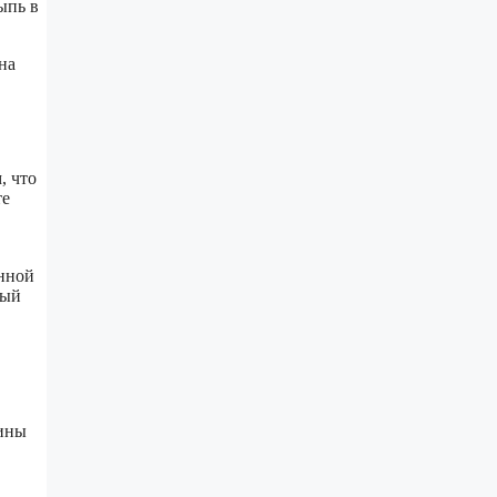
ыпь в
на
, что
те
нной
ный
чины