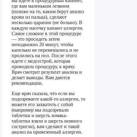
вы идете в процедурный кабинет,
где вам маленьким лезвием
(похоже на то, каким берут анализ
крови из пальца), сделают
несколько царапин (не больно). В
каждую насечку капают аллерген.
Самое сложное в этой процедуре
— это просидеть затем
неподвижно 20 минут, чтобы
капельки не перемешались и не
пролились на пол. После этого
идете с медсестрой, которая
проводила процедуру, к врачу.
Врач смотрит результат анализа и
делает выводы. Вам даются
рекомендации.
Еще врач сказала, что если вы
подозреваете какой-то аллерген, то
можете его захватить с собой
(например мы подозревали
таблетки и шерсть хомяка-
таблетки взяли и шерсть немного
состригли), вам сделают и такой
анализ на привезенный аллерген.