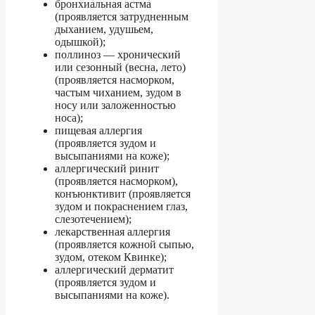
бронхиальная астма
(проявляется затрудненным
дыханием, удушьем,
одышкой);
поллиноз — хронический
или сезонный (весна, лето)
(проявляется насморком,
частым чиханием, зудом в
носу или заложенностью
носа);
пищевая аллергия
(проявляется зудом и
высыпаниями на коже);
аллергический ринит
(проявляется насморком),
конъюнктивит (проявляется
зудом и покраснением глаз,
слезотечением);
лекарственная аллергия
(проявляется кожной сыпью,
зудом, отеком Квинке);
аллергический дерматит
(проявляется зудом и
высыпаниями на коже).