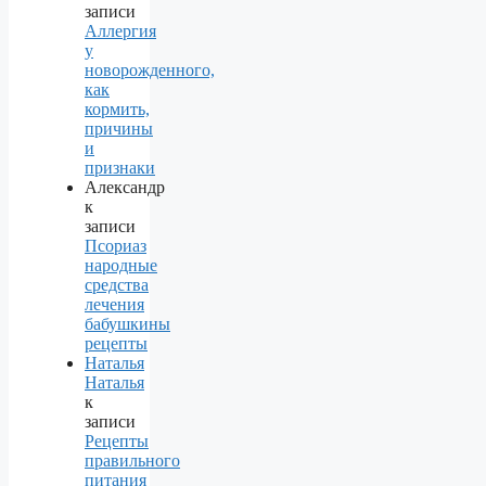
записи
Аллергия
у
новорожденного,
как
кормить,
причины
и
признаки
Александр
к
записи
Псориаз
народные
средства
лечения
бабушкины
рецепты
Наталья
Наталья
к
записи
Рецепты
правильного
питания