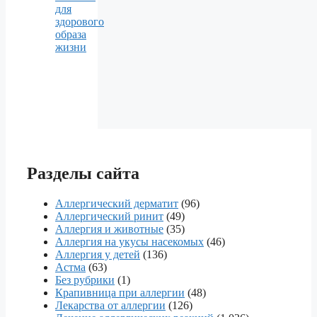
для
здорового
образа
жизни
Разделы сайта
Аллергический дерматит
(96)
Аллергический ринит
(49)
Аллергия и животные
(35)
Аллергия на укусы насекомых
(46)
Аллергия у детей
(136)
Астма
(63)
Без рубрики
(1)
Крапивница при аллергии
(48)
Лекарства от аллергии
(126)