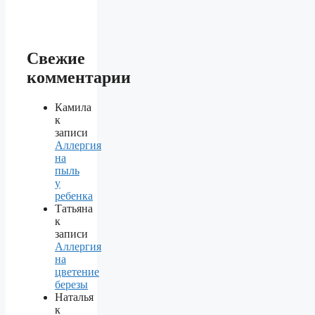
Свежие
комментарии
Камила
к
записи
Аллергия
на
пыль
у
ребенка
Татьяна
к
записи
Аллергия
на
цветение
березы
Наталья
к