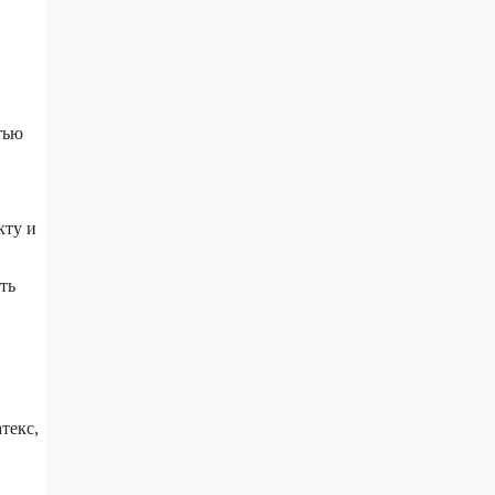
тью
кту и
ть
текс,