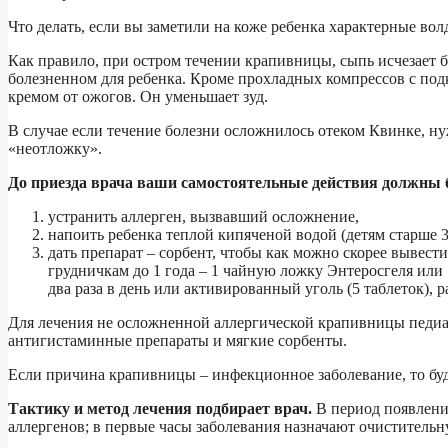
Что делать, если вы заметили на коже ребенка характерные во
Как правило, при остром течении крапивницы, сыпь исчезает б
болезненном для ребенка. Кроме прохладных компрессов с под
кремом от ожогов. Он уменьшает зуд.
В случае если течение болезни осложнилось отеком Квинке, н
«неотложку».
До приезда врача ваши самостоятельные действия должны 
устранить аллерген, вызвавший осложнение,
напоить ребенка теплой кипяченой водой (детям старше 
дать препарат – сорбент, чтобы как можно скорее вывест
грудничкам до 1 года – 1 чайную ложку Энтеросгеля или 
два раза в день или активированный уголь (5 таблеток), 
Для лечения не осложненной аллергической крапивницы педиат
антигистаминные препараты и мягкие сорбенты.
Если причина крапивницы – инфекционное заболевание, то буд
Тактику и метод лечения подбирает врач.
В период появлени
аллергенов; в первые часы заболевания назначают очистительн