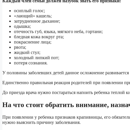
Каждый член семьи должен назубок знать его признаки:
осиплый голос;
«лающий» кашель;
затрудненное дыхание;
одышка;
отечность губ, языка, мягкого неба, гортани;
бледная кожа вокруг рта;
покраснение лица;
рвота;
жидкий стул;
холодный липкий пот;
потеря сознания.
У половины заболевших детей данное осложнение развивается 
Единственно правильная реакция родителей при появлении при
До приезда врача нужно постараться напоить ребенка теплой к
На что стоит обратить внимание, назн
При появлении у ребенка признаков крапивницы, его обязатель
нужно выяснить причину заболевания.