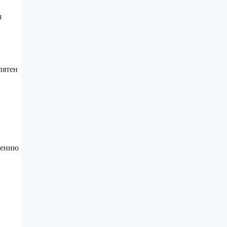
я
пятен
лению