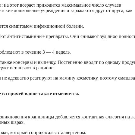
: на этот возраст приходится максимальное число случаев
детские дошкольные учреждения и заражаются друг от друга, как
ляется симптомом инфекционной болезни.
яют антигистаминные препараты. Они снимают зуд либо полнос
соблюдают в течение 3 — 4 недель.
также консервы и выпечку. Постепенно вводят по одному проду
дукт оставляют в рационе.
 не адекватно реагируют на мамину косметику, поэтому смазыва
е в горячей ванне также отменяется.
зникновения крапивницы добавляется контактная аллергия на ла
шных шарах.
ожи, который соприкасался с аллергеном.