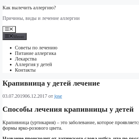
Перейти
Как вылечить аллергию?
к
Причины, виды и лечение аллергии
содержимому
Меню
Меню
Советы по лечению
Питание аллергика
Лекарства
Аллергия у детей
Контакты
Крапивница у детей лечение
03.07.2019
06.12.2017
от
jose
Способы лечения крапивницы у детей
Крапивница (уртикария) – это заболевание, которое проявля
формы ярко-розового цвета.
Название происходит от латинского слова urtica, что по-рус