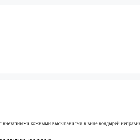
ется внезапными кожными высыпаниями в виде волдырей неправи
ски означает «крапива».