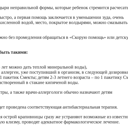
лдыри неправильной формы, которые ребенок стремится расчесат
ыстро, а первая помощь заключается в уменьшении зуда, очень
кисленной водой, место, покрытое волдырями, можно смазывать
ужно без промедления обращаться в «Скорую помощь» или детск
быть такими:
3 лет можно дать теплой минеральной воды),
и аллерген, уже поступивший в организм, в следующей дозировке
1 пакетик Смекты; детям 2-3 летнего возраста – по 1 пакетику 
растворенный в стакане кипяченой воды.
ры, а также врачи-аллергологи обычно назначают детям
ет проведена соответствующая антибактериальная терапия.
я острой крапивницы сразу же устраняют возможные из извест
ую клизму, проводят адекватное фармакологическое лечение.