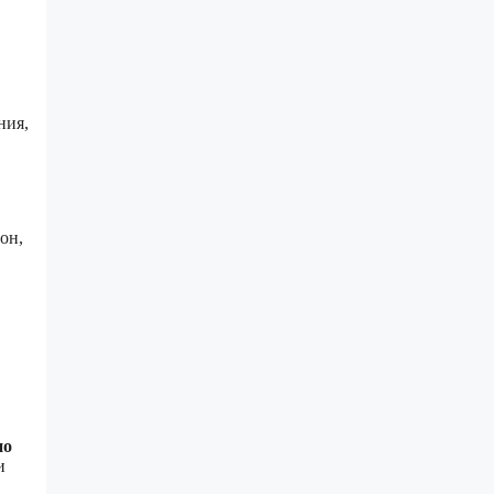
ния,
он,
но
и