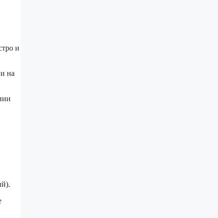
стро и
 и на
нии
й).
е