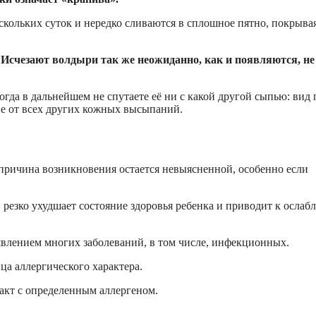
скольких суток и нередко сливаются в сплошное пятно, покрыва
 Исчезают волдыри так же неожиданно, как и появляются, не
гда в дальнейшем не спутаете её ни с какой другой сыпью: вид 
ие от всех других кожных высыпаний.
 причина возникновения остается невыясненной, особенно если
резко ухудшает состояние здоровья ребенка и приводит к ослаб
оявлением многих заболеваний, в том числе, инфекционных.
ица аллергического характера.
акт с определенным аллергеном.