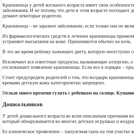
Крапивница у детей ясельного возраста имеет свои особенности
заболевания. И не потому, что дети в этом возрасте посещают 
думают некоторые родители.
Крапивница – не заразное заболевание, если только она не яв
Из фармакологических средств в лечении крапивницы примен
устраняют высыпания на коже. Принимаются обычно на ночь.
В это же время ребенку назначают диету, которую неотступно 
Исключают все известные продукты, вызывающие аллергию, а 
отслеживают появление крапивницы. Если все в порядке – про
Стоит предупредить родителей о том, что волдыри крапивницы
кремами детскую кожу категорически запрещено.
Н
ельзя много времени гулять с ребенком на солнце. Купани
Дошкольников
У детей дошкольного возраста ко всем описанным причинам во
который обнаруживается во многих детских игрушках и возду
Ее клиническое проявление – папулезная сыпь на том участке к