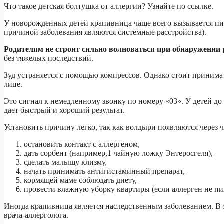
Что такое детская болтушка от аллергии? Узнайте по ссылке.
У новорожденных детей крапивница чаще всего вызывается пи
причиной заболевания являются системные расстройства).
Родителям не строит сильно волноваться при обнаружени
без тяжелых последствий.
Зуд устраняется с помощью компрессов. Однако стоит принимать
лице.
Это сигнал к немедленному звонку по номеру «03». У детей д
дает быстрый и хороший результат.
Установить причину легко, так как волдыри появляются через ч
остановить контакт с аллергеном,
дать сорбент (например,1 чайную ложку Энтеросгеля),
сделать малышу клизму,
начать принимать антигистаминный препарат,
кормящей маме соблюдать диету,
провести влажную уборку квартиры (если аллерген не пи
Иногда крапивница является наследственным заболеванием. В 
врача-аллерголога.