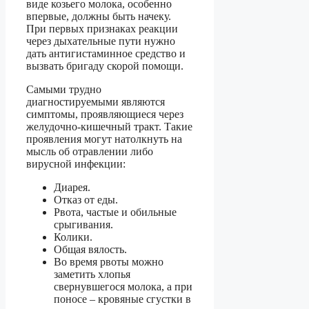
виде козьего молока, особенно
впервые, должны быть начеку.
При первых признаках реакции
через дыхательные пути нужно
дать антигистаминное средство и
вызвать бригаду скорой помощи.
Самыми трудно
диагностируемыми являются
симптомы, проявляющиеся через
желудочно-кишечный тракт. Такие
проявления могут натолкнуть на
мысль об отравлении либо
вирусной инфекции:
Диарея.
Отказ от еды.
Рвота, частые и обильные
срыгивания.
Колики.
Общая вялость.
Во время рвоты можно
заметить хлопья
свернувшегося молока, а при
поносе – кровяные сгустки в