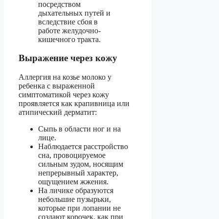
посредством
дыхательных путей и
вследствие сбоя в
работе желудочно-
кишечного тракта.
Выражение через кожу
Аллергия на козье молоко у
ребенка с выраженной
симптоматикой через кожу
проявляется как крапивница или
атипический дерматит:
Сыпь в области ног и на
лице.
Наблюдается расстройство
сна, провоцируемое
сильным зудом, носящим
непрерывный характер,
ощущением жжения.
На личике образуются
небольшие пузырьки,
которые при лопании не
создают корочек, как при