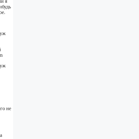
ни я
ибудь
ое.
 уж
й
om
 уж
го не
а