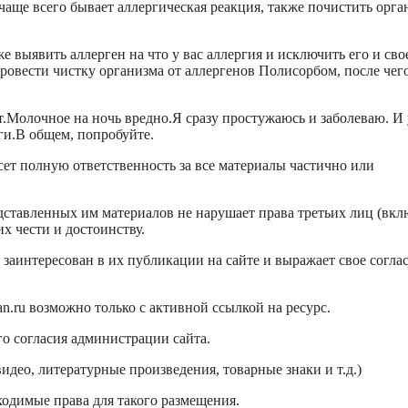
чаще всего бывает аллергическая реакция, также почистить орга
е выявить аллерген на что у вас аллергия и исключить его и сво
провести чистку организма от аллергенов Полисорбом, после чег
ет.Молочное на ночь вредно.Я сразу простужаюсь и заболеваю. И
ги.В общем, попробуйте.
сет полную ответственность за все материалы частично или
дставленных им материалов не нарушает права третьих лиц (вкл
х чести и достоинству.
 заинтересован в их публикации на сайте и выражает свое согла
.ru возможно только с активной ссылкой на ресурс.
о согласия администрации сайта.
идео, литературные произведения, товарные знаки и т.д.)
ходимые права для такого размещения.