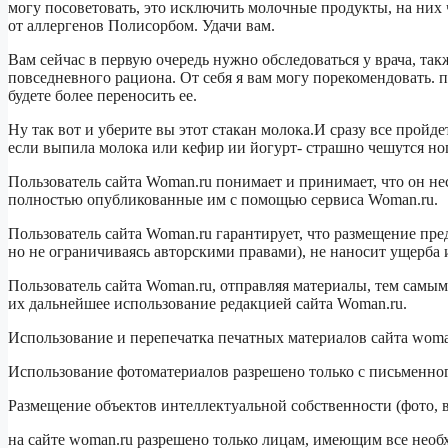
могу посоветовать, это исключить молочные продукты, на них 
от аллергенов Полисорбом. Удачи вам.
Вам сейчас в первую очередь нужно обследоваться у врача, такж
повседневного рациона. От себя я вам могу порекомендовать. 
будете более переносить ее.
Ну так вот и уберите вы этот стакан молока.И сразу все пройд
если выпила молока или кефир ии йогурт- страшно чешутся но
Пользователь сайта Woman.ru понимает и принимает, что он не
полностью опубликованные им с помощью сервиса Woman.ru.
Пользователь сайта Woman.ru гарантирует, что размещение пре
но не ограничиваясь авторскими правами), не наносит ущерба и
Пользователь сайта Woman.ru, отправляя материалы, тем самым
их дальнейшее использование редакцией сайта Woman.ru.
Использование и перепечатка печатных материалов сайта woman
Использование фотоматериалов разрешено только с письменног
Размещение объектов интеллектуальной собственности (фото, в
на сайте woman.ru разрешено только лицам, имеющим все необ