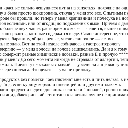
ли красные сильно чешущиеся пятна на запястьях, похожие на од
у я была просто шокирована, откуда у меня это все. Опытным п
вроде бы прошли, но теперь у меня крапивница и почесуха на ног
под коленями, или от ягодиц до подколенных ямок. Причем я да
ю больше двух чашек растворимого кофе — чешется, выпью пив
 консерванты, которые содержатся в еде. Самое интересное, что 
рукты, баранину, яйца вареные, масло сливочное — т.е. все
ть не знаю. Вот на этой неделе собираюсь к гастроэнтерологу
аллергию — у меня волосы на голове зашевелились. Да и я к тому
что содержит разные химические добавки, разные Е и прочую ****
к у меня? До сего момента никогда не страдала от аллергии, теп
зажили. Поели тут косхалвы с мамой — у меня на лице выступила
через полчаса. Что делать — ума не приложу.
родуктов без пометки "без глютена" мне есть и пить нельзя. в и
е,яйца, если курицу кормили пшеницей или другими злаками.
один продукт и ведите дневник. если таки "попали", срочно при
 и ацидобактерии. таблетки типа кларитина лучше не принимать