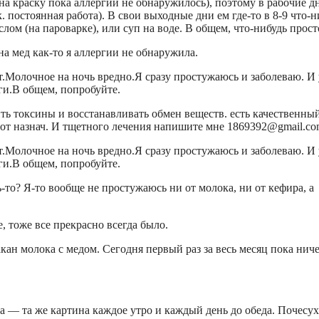
на краску пока аллергии не обнаружилось), поэтому в рабочие д
к. постоянная работа). В свои выходные дни ем где-то в 8-9 что-н
лом (на пароварке), или суп на воде. В общем, что-нибудь прост
на мед как-то я аллергии не обнаружила.
ет.Молочное на ночь вредно.Я сразу простужаюсь и заболеваю. И
ги.В общем, попробуйте.
ть токсины и восстанавливать обмен веществ. есть качественны
те от назнач. И тщетного лечения напишите мне 1869392@gmail.c
ет.Молочное на ночь вредно.Я сразу простужаюсь и заболеваю. И
ги.В общем, попробуйте.
ь-то? Я-то вообще не простужаюсь ни от молока, ни от кефира, а
, тоже все прекрасно всегда было.
акан молока с медом. Сегодня первый раз за весь месяц пока ниче
ка — та же картина каждое утро и каждый день до обеда. Почесух