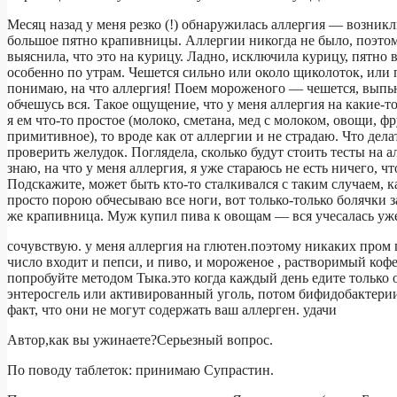
Месяц назад у меня резко (!) обнаружилась аллергия — возник
большое пятно крапивницы. Аллергии никогда не было, поэтом
выяснила, что это на курицу. Ладно, исключила курицу, пятно 
особенно по утрам. Чешется сильно или около щиколоток, или 
понимаю, на что аллергия! Поем мороженого — чешется, выпь
обчешусь вся. Такое ощущение, что у меня аллергия на какие-то
я ем что-то простое (молоко, сметана, мед с молоком, овощи, ф
примитивное), то вроде как от аллергии и не страдаю. Что дела
проверить желудок. Поглядела, сколько будут стоить тесты на 
знаю, на что у меня аллергия, я уже стараюсь не есть ничего, 
Подскажите, может быть кто-то сталкивался с таким случаем, ка
просто порою обчесываю все ноги, вот только-только болячки 
же крапивница. Муж купил пива к овощам — вся учесалась уже 
сочувствую. у меня аллергия на глютен.поэтому никаких пром п
число входит и пепси, и пиво, и мороженое , растворимый коф
попробуйте методом Тыка.это когда каждый день едите только 
энтеросгель или активированный уголь, потом бифидобактерии
факт, что они не могут содержать ваш аллерген. удачи
Автор,как вы ужинаете?Серьезный вопрос.
По поводу таблеток: принимаю Супрастин.