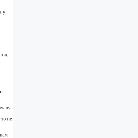
а у
тов,
.
от
ачалу
 то не
 вам