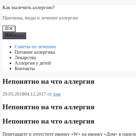
Перейти
Как вылечить аллергию?
к
Причины, виды и лечение аллергии
содержимому
Меню
Меню
Советы по лечению
Питание аллергика
Лекарства
Аллергия у детей
Контакты
Непонятно на что аллергия
29.05.2018
04.12.2017
от
jose
Непонятно на что аллергия
Непонятно на что аллергия
Перетащите и отпустите иконку «W» на иконку «Дом» в панели