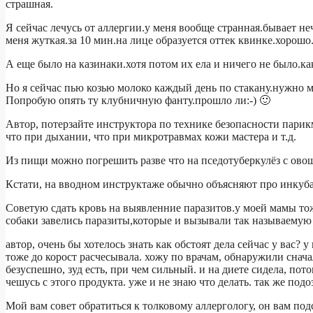
страшная.
Я сейчас лечусь от аллергии.у меня вообще странная.бывает не
меня жуткая.за 10 мин.на лице образуется оттек квинке.хорош
А еще было на казинаки.хотя потом их ела и ничего не было.ка
Но я сейчас пью козью молоко каждый день по стакану.нужно м
Попробую опять ту клубничную фанту.прошло ли:-) 🙂
Автор, потерзайте инструктора по технике безопасности парикм
что при дыхании, что при микротравмах кожи мастера и т.д.
Из пищи можно погрешить разве что на пседотуберкулёз с овощ
Кстати, на вводном инструктаже обычно объясняют про инкуб
Советую сдать кровь на выявленние паразитов.у моей мамы тож
собаки завелись паразиты,которые и вызывали так называемую
автор, очень бы хотелось знать как обстоят дела сейчас у вас? 
тоже до корост расчесывала. хожу по врачам, обнаружили снач
безуспешно, зуд есть, при чем сильный. и на диете сидела, пот
чешусь с этого продукта. уже и не знаю что делать. так же подо
Мой вам совет обратиться к толковому аллергологу, он вам подс