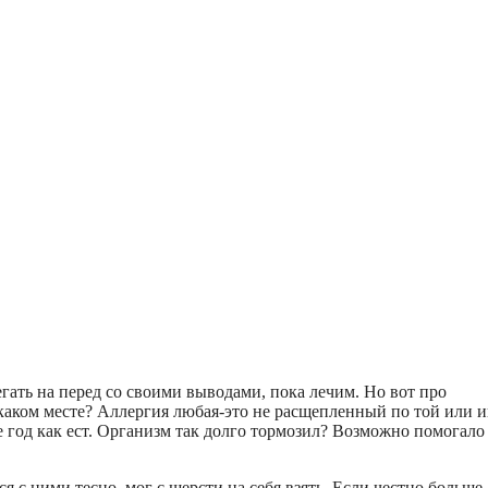
гать на перед со своими выводами, пока лечим. Но вот про
В каком месте? Аллергия любая-это не расщепленный по той или 
 год как ест. Организм так долго тормозил? Возможно помогало
я с ними тесно, мог с шерсти на себя взять. Если честно,больше