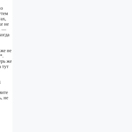
но
утем
ах,
же не
а —
когда
 же не
*.
ерь же
 тут
х
мите
, не