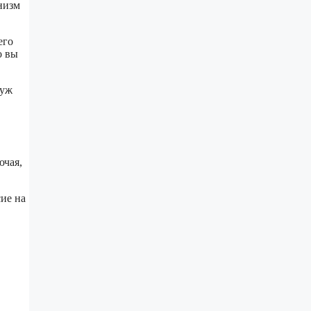
низм
его
о вы
 уж
ючая,
сие на