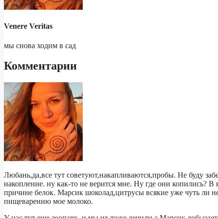
Venere Veritas
мы снова ходим в сад
Комментарии
Любань,да,все тут советуют,накапливаются,пробы. Не буду забе
накопление. ну как-то не верится мне. Ну где они копились? 
причине белок. Марсик шоколад,цитрусы всякие уже чуть ли не
пищеварению мое молоко.
У нас тут еще зоопарк, и мы их тоже лечили,а Марсик лобызаетс