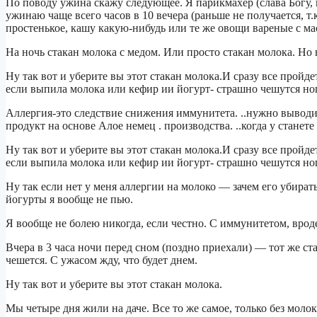
По поводу ужина скажу следующее. Я парикмахер (слава Богу, 
ужинаю чаще всего часов в 10 вечера (раньше не получается, т.
простенькое, кашу какую-нибудь или те же овощи вареные с мас
На ночь стакан молока с медом. Или просто стакан молока. Но 
Ну так вот и уберите вы этот стакан молока.И сразу все пройд
если выпила молока или кефир ии йогурт- страшно чешутся но
Аллергия-это следствие снижения иммунитета. ..нужно выводи
продукт на основе Алое немец . производства. ..когда у стане
Ну так вот и уберите вы этот стакан молока.И сразу все пройд
если выпила молока или кефир ии йогурт- страшно чешутся но
Ну так если нет у меня аллергии на молоко — зачем его убират
йогурты я вообще не пью.
Я вообще не болею никогда, если честно. С иммунитетом, вроде
Вчера в 3 часа ночи перед сном (поздно приехали) — тот же ст
чешется. С ужасом жду, что будет днем.
Ну так вот и уберите вы этот стакан молока.
Мы четыре дня жили на даче. Все то же самое, только без моло