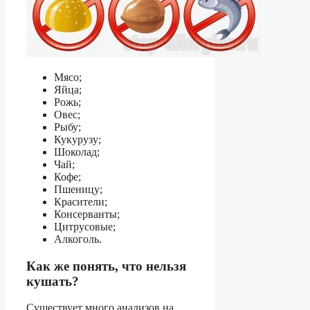
Мясо;
Яйца;
Рожь;
Овес;
Рыбу;
Кукурузу;
Шоколад;
Чай;
Кофе;
Пшеницу;
Красители;
Консерванты;
Цитрусовые;
Алкоголь.
Как же понять, что нельзя
кушать?
Существует много анализов на