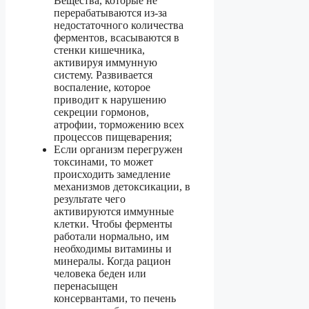
Вещества, которые не
перерабатываются из-за
недостаточного количества
ферментов, всасываются в
стенки кишечника,
активируя иммунную
систему. Развивается
воспаление, которое
приводит к нарушению
секреции гормонов,
атрофии, торможению всех
процессов пищеварения;
Если организм перегружен
токсинами, то может
происходить замедление
механизмов детоксикации, в
результате чего
активируются иммунные
клетки. Чтобы ферменты
работали нормально, им
необходимы витамины и
минералы. Когда рацион
человека беден или
перенасыщен
консервантами, то печень