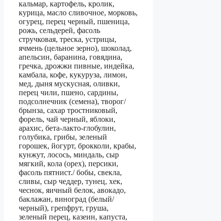
кальмар, картофель, кролик,
курица, масло сливочное, морковь,
огурец, перец черный, пшеница,
рожь, сельдерей, фасоль
стручковая, треска, устрицы,
ячмень (цельное зерно), шоколад,
апельсин, баранина, говядина,
гречка, дрожжи пивные, индейка,
камбала, кофе, кукуруза, лимон,
мед, дыня мускусная, оливки,
перец чили, пшено, сардины,
подсолнечник (семена), творог/
брынза, сахар тростниковый,
форель, чай черный, яблоки,
арахис, бета-лакто-глобулин,
голубика, грибы, зеленый
горошек, йогурт, брокколи, крабы,
кунжут, лосось, миндаль, сыр
мягкий, кола (орех), персики,
фасоль пятнист./ бобы, свекла,
сливы, сыр чеддер, тунец, хек,
чеснок, яичный белок, авокадо,
баклажан, виноград (белый/
черный), грепфрут, груша,
зеленый перец, казеин, капуста,