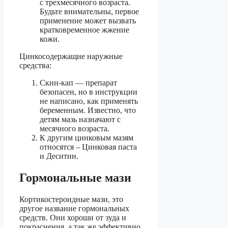
с трехмесячного возраста.
Будьте внимательны, первое
применение может вызвать
кратковременное жжение
кожи.
Цинкосодержащие наружные
средства:
Скин-кап — препарат
безопасен, но в инструкции
не написано, как применять
беременным. Известно, что
детям мазь назначают с
месячного возраста.
К другим цинковым мазям
относятся – Цинковая паста
и Деситин.
Гормональные мази
Кортикостероидные мази, это
другое название гормональных
средств. Они хороши от зуда и
покраснения, а так же эффективно