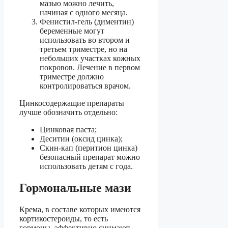
мазью можно лечить,
начиная с одного месяца.
Фенистил-гель (диментин)
беременные могут
использовать во втором и
третьем триместре, но на
небольших участках кожных
покровов. Лечение в первом
триместре должно
контролироваться врачом.
Цинкосодержащие препараты
лучше обозначить отдельно:
Цинковая паста;
Деситин (оксид цинка);
Скин-кап (перитион цинка)
безопасный препарат можно
использовать детям с года.
Гормональные мази
Крема, в составе которых имеются
кортикостероиды, то есть
гормоны, эффективно снимают