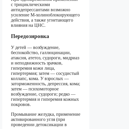
с трициклическими
антидепрессантами возможно
усиление М-холиноблокирующего
действия, а также угнетающего
влияния на ЦНС.
Передозировка
У детей — возбуждение,
беспокойство, галлюцинации,
атаксия, атетоз, судороги, мидриаз
и неподвижность зрачков,
гиперемия кожи лица,
гипертермия; затем — сосудистый
коллапс, кома. У взрослых —
заторможенность, депрессия, кома;
затем — психомоторное
возбуждение, судороги; редко —
гипертермия и гиперемия кожных
покровов.
Промывание желудка, применение
активированного угля (при
проведении детоксикации в