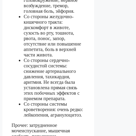
головокружение, нервное
возбуждение, тремор,
головная боль, эйфория.
Со стороны желудочно-
кишечного тракта:
дискомфорт в животе,
сухость во рту, тошнота,
рвота, понос, запор,
отсутствие или повышение
аппетита, боль в верхней
части живота.
Со стороны сердечно-
сосудистой системы:
снижение артериального
давления, тахикардия,
аритмия. Не всегда была
установлена прямая связь
этих побочных эффектов с
приемом препарата.
Со стороны системы
кроветворения: очень редко:
лейкопения, агранулоцитоз.
Прочее: затрудненное
мочеиспускание, мышечная