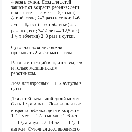
4 раза в сутки. Доза для детей
зависит от возраста ребенка: дети
в возрасте 1–12 мес — 6,25 мг ( 1
/
т аблетки) 2–3 раза в сутки; 1–6
4
лет — 8,3 мг ( 1 /
т аблетки) 2–3
3
раза в сутки; 7–14 лет — 12,5 мг (
1 /
т аблетки) 2–3 раза в сутки.
2
Суточная доза не должна
превышать 2 мг/кг массы тела.
Р-р для инъекций вводится в/м, в/в
и только медицинским
работником.
Доза для взрослых —1–2 ампулы в
сутки.
Для детей начальной дозой может
быть 1 /
а мпулы. Доза зависит от
4
возраста ребенка: дети в возрасте
1–12 мес — 1 /
а мпулы; 1–6 лет
4
— 1 /
а мпулы; 7–14 лет — 1 /
–1
2
2
ампула. Суточная доза вводимого