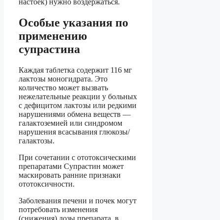
настоек) нужно воздержаться.
Особые указания по
применению
супрастина
Каждая таблетка содержит 116 мг
лактозы моногидрата. Это
количество может вызвать
нежелательные реакции у больных
с дефицитом лактозы или редкими
нарушениями обмена веществ —
галактоземией или синдромом
нарушения всасывания глюкозы/
галактозы.
При сочетании с ототоксическими
препаратами Супрастин может
маскировать ранние признаки
ототоксичности.
Заболевания печени и почек могут
потребовать изменения
(снижения) дозы препарата, в