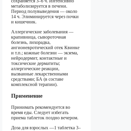
сохраняется 3–6 ч. Интенсивно
метаболизируется в печени.
Период полувыведения — около
14 ч. Элиминируется через почки
и кишечник.
Аллергические заболевания —
крапивница, сывороточная
болезнь, лихорадка,
ангионевротический отек Квинке
и т.п.; кожные болезни — экзема,
нейродермит, контактные и
токсические дерматиты;
аллергические реакции,
вызванные лекарственными
средствами; БА (в составе
комплексной терапии).
Применение
Принимать рекомендуется во
время еды. Следует избегать
приема таблеток поздно вечером.
Доза для взрослых —1 таблетка 3–