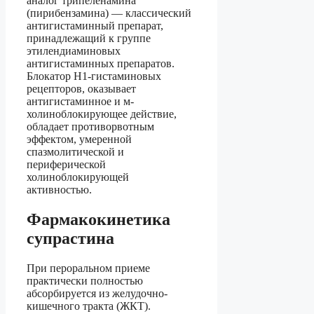
аналог трипеленамина
(пирибензамина) — классический
антигистаминный препарат,
принадлежащий к группе
этилендиаминовых
антигистаминных препаратов.
Блокатор H1-гистаминовых
рецепторов, оказывает
антигистаминное и м-
холиноблокирующее действие,
обладает противорвотным
эффектом, умеренной
спазмолитической и
периферической
холиноблокирующей
активностью.
Фармакокинетика
супрастина
При пероральном приеме
практически полностью
абсорбируется из желудочно-
кишечного тракта (ЖКТ).