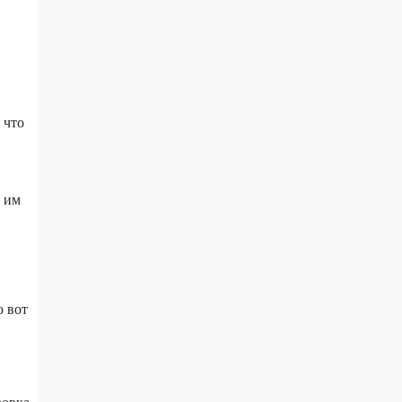
 что
я им
о вот