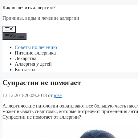
Перейти
Как вылечить аллергию?
к
Причины, виды и лечение аллергии
содержимому
Меню
Меню
Советы по лечению
Питание аллергика
Лекарства
Аллергия у детей
Контакты
Супрастин не помогает
13.12.2018
20.09.2018
от
jose
Аллергические патологии охватывают все большую часть насе
может вызвать симптомы, которые потребуют применения антиг
Супрастин не помогает от аллергии?