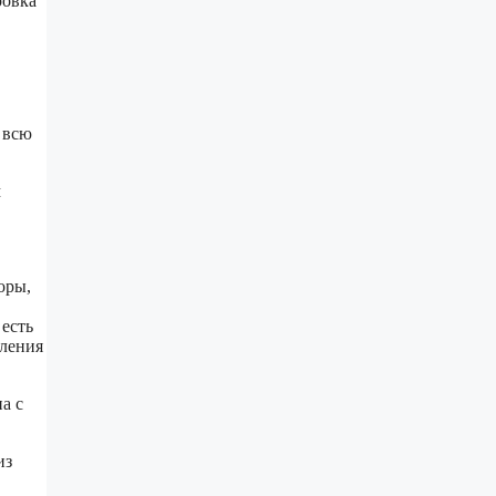
ровка
 всю
м
оры,
 есть
вления
а с
из