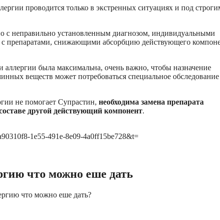
ергии проводится только в экстренных ситуациях и под строги
ано с неправильно установленным диагнозом, индивидуальными
й с препаратами, снижающими абсорбцию действующего компон
и аллергии была максимальна, очень важно, чтобы назначение
минных веществ может потребоваться специальное обследование
ергии не помогает Супрастин,
необходима замена препарата
оставе другой действующий компонент
.
id=a90310f8-1e55-491e-8e09-4a0ff15be728&t=
ргию что можно еше дать
ергию что можно еше дать?