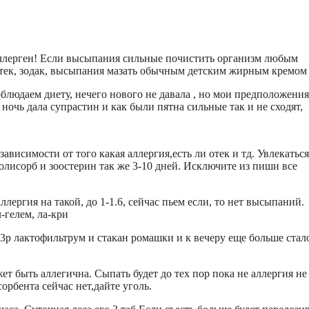
аллерген! Если высыпания сильные почистить организм любым
зиртек, зодак, высыпания мазать обычным детским жирным кремом
блюдаем диету, нечего нового не давала , но мои предположения
ночь дала супрастин и как были пятна сильные так и не сходят,
ависимости от того какая аллергия,есть ли отек и тд. Увлекатьс
олисорб и зоостерин так же 3-10 дней. Исключите из пиши все
лергия на такой, до 1-1.6, сейчас пьем если, то нет высыпаний.
-гелем, ла-кри
 3р лактофильтрум и стакан ромашки и к вечеру еще больше стал
ет быть аллегична. Сыпать будет до тех пор пока не аллергия не
орбента сейчас нет,дайте уголь.