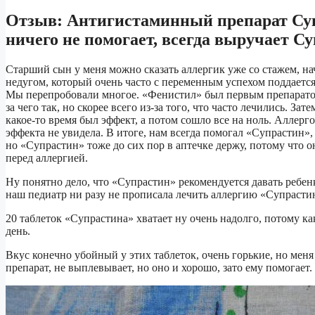
Отзыв: Антигистаминный препарат Суп
ничего не помогает, всегда выручает С
Старший сын у меня можно сказать аллергик уже со стажем, на
недугом, который очень часто с переменным успехом поддается
Мы перепробовали многое. «Фенистил» был первым препаратом, 
за чего так, но скорее всего из-за того, что часто лечились. З
какое-то время был эффект, а потом сошло все на ноль. Аллерг
эффекта не увидела. В итоге, нам всегда помогал «Супрастин»,
но «Супрастин» тоже до сих пор в аптечке держу, потому что 
перед аллергией.
Ну понятно дело, что «Супрастин» рекомендуется давать ребен
наш педиатр ни разу не прописала лечить аллергию «Супрасти
20 таблеток «Супрастина» хватает ну очень надолго, потому ка
день.
Вкус конечно убойный у этих таблеток, очень горькие, но меня
препарат, не выплевывает, но оно и хорошо, зато ему помогает.