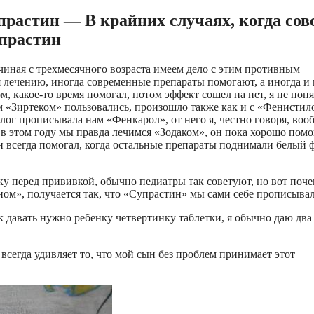
растин — В крайних случаях, когда сов
упрастин
чиная с трехмесячного возраста имеем дело с этим противным
 лечению, иногда современные препараты помогают, а иногда и 
какое-то время помогал, потом эффект сошел на нет, я не поня
атем «Зиртеком» пользовались, произошло также как и с «Фенистил
олог прописывала нам «Фенкарол», от него я, честно говоря, воо
 в этом году мы правда лечимся «Зодаком», он пока хорошо помо
он всегда помогал, когда остальные препараты поднимали белый 
ку перед прививкой, обычно педиатры так советуют, но вот поче
ном», получается так, что «Супрастин» мы сами себе прописыва
к давать нужно ребенку четвертинку таблетки, я обычно даю два 
 всегда удивляет то, что мой сын без проблем принимает этот