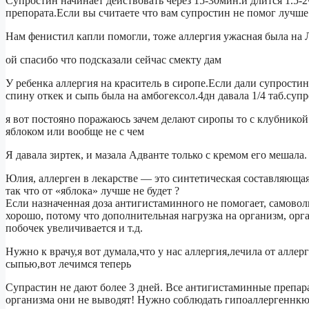
Супростин начинает действовать через 15-30мин.и длится 1.5-2ч
препората.Если вы считаете что вам супростин не помог лучше 
Нам фенистил капли помогли, тоже аллергия ужасная была на Л
ой спасибо что подсказали сейчас смекту дам
У ребенка аллергия на краситель в сиропе.Если дали супростин
спину откек и сыпь была на амбогексол.4дн давала 1/4 таб.суп
я вот постояно поражаюсь зачем делают сиропы то с клубникой 
яблоком или вообще не с чем
Я давала зиртек, и мазала Адванте только с кремом его мешала.
Юлия, аллерген в лекарстве — это синтетическая составляющая,
так что от «яблока» лучше не будет ?
Если назначенная доза антигистаминного не помогает, самоволь
хорошо, потому что дополнительная нагрузка на организм, орг
побочек увеличивается и т.д.
Нужно к врачу,я вот думала,что у нас аллергия,лечила от аллер
сыпью,вот лечимся теперь
Супрастин не дают более 3 дней. Все антигистаминные препара
организма они не выводят! Нужно соблюдать гипоаллергеннкю 