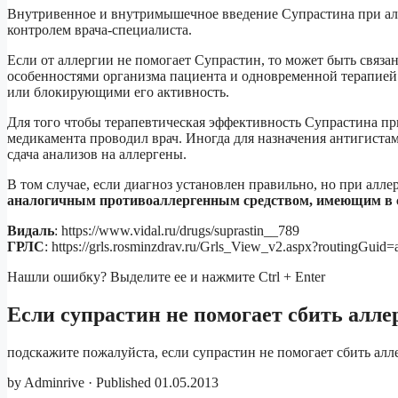
Внутривенное и внутримышечное введение Супрастина при алл
контролем врача-специалиста.
Если от аллергии не помогает Супрастин, то может быть связ
особенностями организма пациента и одновременной терапие
или блокирующими его активность.
Для того чтобы терапевтическая эффективность Супрастина пр
медикамента проводил врач. Иногда для назначения антигиста
сдача анализов на аллергены.
В том случае, если диагноз установлен правильно, но при алл
аналогичным противоаллергенным средством, имеющим в с
Видаль
: https://www.vidal.ru/drugs/suprastin__789
ГРЛС
: https://grls.rosminzdrav.ru/Grls_View_v2.aspx?routingGu
Нашли ошибку? Выделите ее и нажмите Ctrl + Enter
Если супрастин не помогает сбить алле
подскажите пожалуйста, если супрастин не помогает сбить алл
by Adminrive · Published 01.05.2013