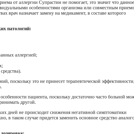
риема от аллергии Супрастин не помогает, это значит что данно
дивидуальными особенностями организма или совместным приемо
ах врач назначает замену на медикамент, в составе которого
их патологий:
ванных аллергией;
х;
средства).
ий, поскольку это не принесет терапевтической эффективности,
.
особенности пациента, поскольку достаточно часто больной мо
ринимать другой.
ьких дней не происходит снижения негативной симптоматики
но, в таком случае придется заменить основное средство аналог
 дозировке: