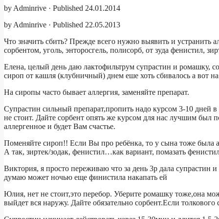
by Adminrive · Published 24.01.2014
by Adminrive · Published 22.05.2013
Что значить сбить? Прежде всего нужно выявить и устранить 
сорбентом, уголь, энторосгель, полисорб, от зуда фенистил, 
Елена, целый день даю лактофильтрум супрастин и ромашку, со
сироп от кашля (клубничный) днем еше хоть сбивалось а вот на 
На сиропы часто бывает аллергия, заменяйте препарат.
Супрастин сильный препарат,пропить надо курсом 3-10 дней в з
не стоит. Дайте сорбент опять же курсом для нас лучшим был п
аллергенное и будет Вам счастье.
Поменяйте сироп!! Если Вы про ребёнка, то у сына тоже была ал
А так, зиртек/зодак, фенистил…как вариант, помазать фенистил
Виктория, я просто переживаю что за день 3р дала супрастин и
думаю может ночью еще финистила накапать ей
Юлия, нет не стоит,это перебор. Уберите ромашку тоже,она мож
выйдет вся наружу. Дайте обязательно сорбент.Если толкового с