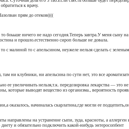
аса. Суточная доза его 3 таб.Если съесть больше будет передози
обратиться к врачу.
азолван прям до отеков((((
 то боььше ничего не надо сегодня.Теперь завтра.У меня сыну на
ростина и прошло.естественно сироп больше не довала.
то с малиной то с апельсином, неужеле нельзя сделать с зелены
 там ни клубники, ни апельсина по сути нет, это все ароматизат
но ее увеличивать нельзя,т.к. передозировка лекарства — это не
аны, которые выводят вещество из организма., вероятность проя
гии,а оказалось, начиналась скарлатина,где могли ее подцепить,он
ты направлены на устранение сыпи, зуда, красноты, а аллерген 
диету и обязательно подключить какой-нибудь энтеросопбент