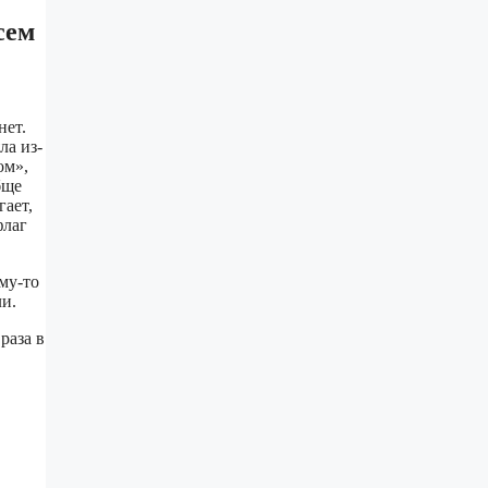
сем
нет.
ла из-
ом»,
бще
гает,
флаг
му-то
ли.
раза в