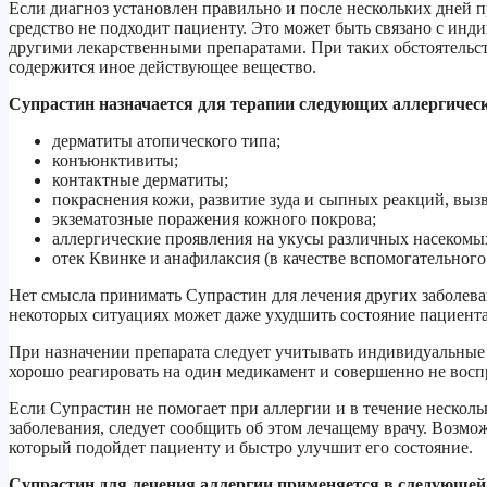
Если диагноз установлен правильно и после нескольких дней п
средство не подходит пациенту. Это может быть связано с ин
другими лекарственными препаратами. При таких обстоятельств
содержится иное действующее вещество.
Супрастин назначается для терапии следующих аллергическ
дерматиты атопического типа;
конъюнктивиты;
контактные дерматиты;
покраснения кожи, развитие зуда и сыпных реакций, выз
экзематозные поражения кожного покрова;
аллергические проявления на укусы различных насекомы
отек Квинке и анафилаксия (в качестве вспомогательного 
Нет смысла принимать Супрастин для лечения других заболеван
некоторых ситуациях может даже ухудшить состояние пациента
При назначении препарата следует учитывать индивидуальные 
хорошо реагировать на один медикамент и совершенно не восп
Если Супрастин не помогает при аллергии и в течение нескол
заболевания, следует сообщить об этом лечащему врачу. Возмож
который подойдет пациенту и быстро улучшит его состояние.
Супрастин для лечения аллергии применяется в следующей